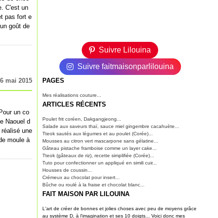
. C'est un
et pas fort e
 un goût de
Suivre Lilouina
Suivre faitmaisonparlilouina
6 mai 2015
PAGES
Mes réalisations couture...
ARTICLES RÉCENTS
 Pour un co
Poulet frit coréen, Dakgangjeong...
de Naouel d
Salade aux saveurs thaï, sauce miel gingembre cacahuète...
 réalisé une
Tteok sautés aux légumes et au poulet (Corée)...
 de moule à
Mousses au citron vert mascarpone sans gélatine...
Gâteau pistache framboise comme un layer cake...
Tteok (gâteaux de riz), recette simplifiée (Corée)...
Tuto pour confectionner un appliqué en simili cuir...
Housses de coussin...
Crémeux au chocolat pour insert...
Bûche ou roulé à la fraise et chocolat blanc...
FAIT MAISON PAR LILOUINA
L'art de créer de bonnes et jolies choses avec peu de moyens grâce
au système D, à l'imagination et ses 10 doigts... Voici donc mes