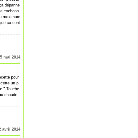
 ça dépanne
 de cochonn
 au maximum
que ça cont
5 mai 2014
ecette pour
ecette un p
te " Touche
'eau chaude
2 avril 2014