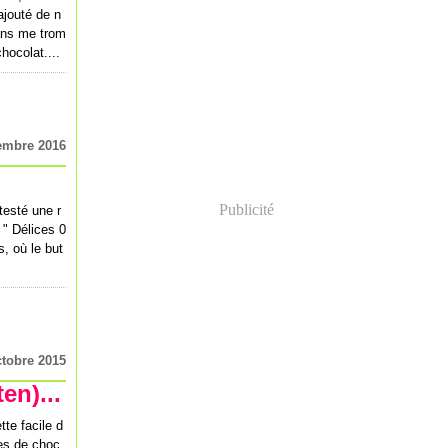
ajouté de n
sans me trom
hocolat....
embre 2016
Publicité
testé une r
" Délices 0
s, où le but
ctobre 2015
en)...
te facile d
tes de choc