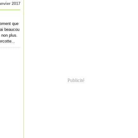
anvier 2017
 moment que
j'ai beaucou
 non plus.
rcotte...
Publicité