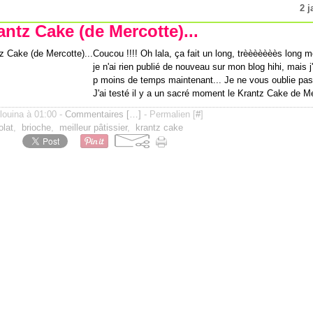
2 j
antz Cake (de Mercotte)...
Coucou !!!! Oh lala, ça fait un long, trèèèèèèès long
je n'ai rien publié de nouveau sur mon blog hihi, mais 
p moins de temps maintenant... Je ne vous oublie pas
J'ai testé il y a un sacré moment le Krantz Cake de Me
ilouina à 01:00 -
Commentaires [
…
]
- Permalien [
#
]
olat
,
brioche
,
meilleur pâtissier
,
krantz cake