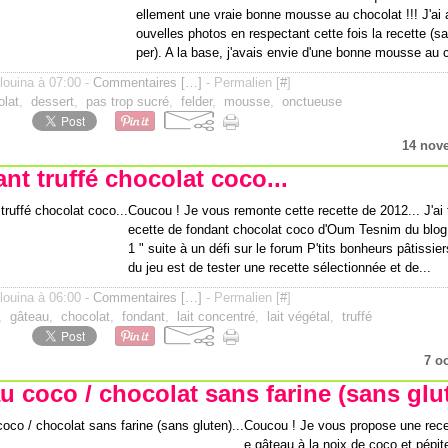
ellement une vraie bonne mousse au chocolat !!! J'ai 
ouvelles photos en respectant cette fois la recette (
per). A la base, j'avais envie d'une bonne mousse au c
ilouina à 07:00 -
Commentaires [
…
]
- Permalien [
#
]
olat
,
dessert
,
pas trop sucré
,
felder
,
mousse
,
onctueuse
14 nov
nt truffé chocolat coco...
Coucou ! Je vous remonte cette recette de 2012... J'ai 
ecette de fondant chocolat coco d'Oum Tesnim du blog 
1 " suite à un défi sur le forum P'tits bonheurs pâtissier
du jeu est de tester une recette sélectionnée et de...
ilouina à 06:00 -
Commentaires [
…
]
- Permalien [
#
]
,
gâteau
,
chocolat
,
fondant
,
lait concentré
,
lait végétal
,
truffé
7 o
u coco / chocolat sans farine (sans glut
Coucou ! Je vous propose une recet
e gâteau à la noix de coco et pépi