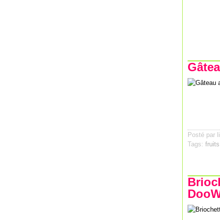
Gâtea
Posté par l
Tags:
fruits
Brioc
DooWa