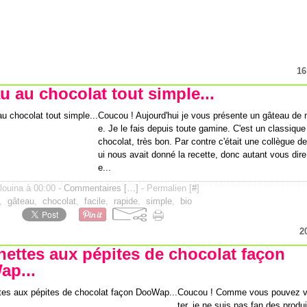
16
u au chocolat tout simple...
Coucou ! Aujourd'hui je vous présente un gâteau de
e. Je le fais depuis toute gamine. C'est un classiqu
chocolat, très bon. Par contre c'était une collègue 
ui nous avait donné la recette, donc autant vous dire
e...
ilouina à 00:00 -
Commentaires [
…
]
- Permalien [
#
]
,
gâteau
,
chocolat
,
facile
,
rapide
,
simple
,
bio
2
hettes aux pépites de chocolat façon
p...
Coucou ! Comme vous pouvez v
ter, je ne suis pas fan des produi