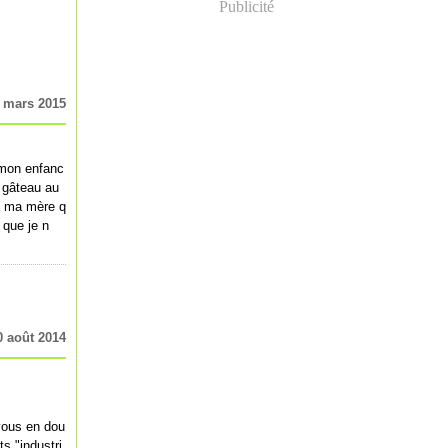
Publicité
 mars 2015
 mon enfanc
e gâteau au
de ma mère q
 que je n
0 août 2014
ous en dou
ts "industri