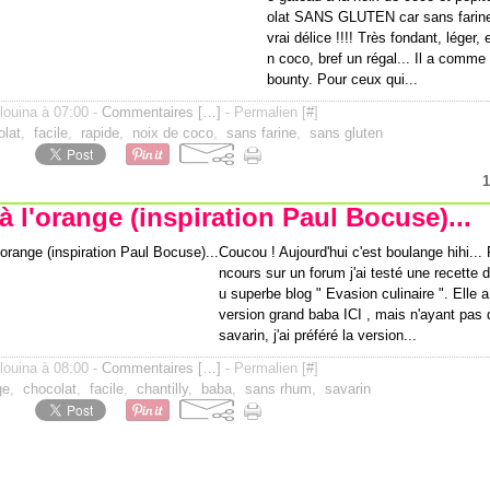
olat SANS GLUTEN car sans farine
vrai délice !!!! Très fondant, léger, 
n coco, bref un régal... Il a comme
bounty. Pour ceux qui...
ilouina à 07:00 -
Commentaires [
…
]
- Permalien [
#
]
olat
,
facile
,
rapide
,
noix de coco
,
sans farine
,
sans gluten
1
à l'orange (inspiration Paul Bocuse)...
Coucou ! Aujourd'hui c'est boulange hihi...
ncours sur un forum j'ai testé une recette 
u superbe blog " Evasion culinaire ". Elle a
version grand baba ICI , mais n'ayant pas
savarin, j'ai préféré la version...
ilouina à 08:00 -
Commentaires [
…
]
- Permalien [
#
]
ge
,
chocolat
,
facile
,
chantilly
,
baba
,
sans rhum
,
savarin