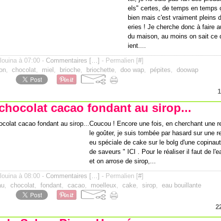
els" certes, de temps en temps
bien mais c'est vraiment pleins
eries ! Je cherche donc à faire
du maison, au moins on sait ce 
ient....
ilouina à 07:00 -
Commentaires [
…
]
- Permalien [
#
]
on
,
chocolat
,
miel
,
brioche
,
briochette
,
doo wap
,
pépites
,
doowap
1
chocolat cacao fondant au sirop...
Coucou ! Encore une fois, en cherchant une r
le goûter, je suis tombée par hasard sur une r
eu spéciale de cake sur le bolg d'une copinau
de saveurs " ICI . Pour le réaliser il faut de l
et on arrose de sirop,...
ilouina à 08:00 -
Commentaires [
…
]
- Permalien [
#
]
au
,
chocolat
,
fondant
,
cacao
,
moelleux
,
cake
,
sirop
,
eau bouillante
2