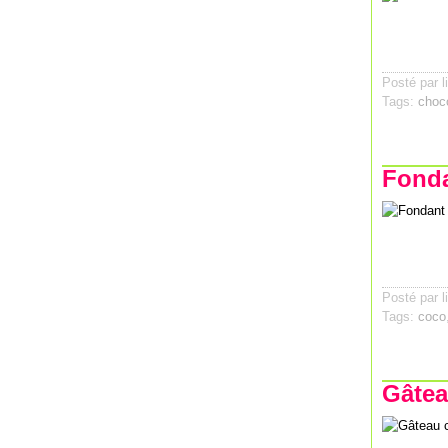
Posté par l
Tags:
choc
Fonda
Posté par l
Tags:
coco
Gâtea