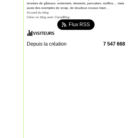
recettes de gâteaux, entremets, desserts, pancakes, muffins,... mais
aussi des exemples de scrap, de doudous cousus main...
Accueil du blog
Créer un blog avec CanalBlog
Flux RSS
VISITEURS
Depuis la création
7 547 668