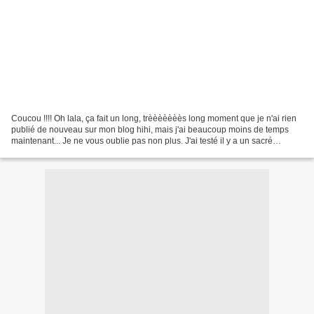
Coucou !!!! Oh lala, ça fait un long, trèèèèèèès long moment que je n'ai rien
publié de nouveau sur mon blog hihi, mais j'ai beaucoup moins de temps
maintenant... Je ne vous oublie pas non plus. J'ai testé il y a un sacré
moment le Krantz Cake de Mercotte...