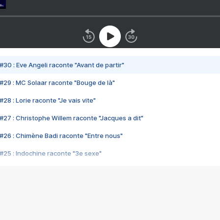
#30 : Eve Angeli raconte "Avant de partir"
#29 : MC Solaar raconte "Bouge de là"
28 : Lorie raconte "Je vais vite"
#27 : Christophe Willem raconte "Jacques a dit"
#26 : Chimène Badi raconte "Entre nous"
#25 : Indochine raconte "3e sexe"
#24 : Zaho raconte "C'est chelou"
#23 : Patrick Bruel raconte "Au café des délices"
#22 : Kyo raconte "Le chemin"