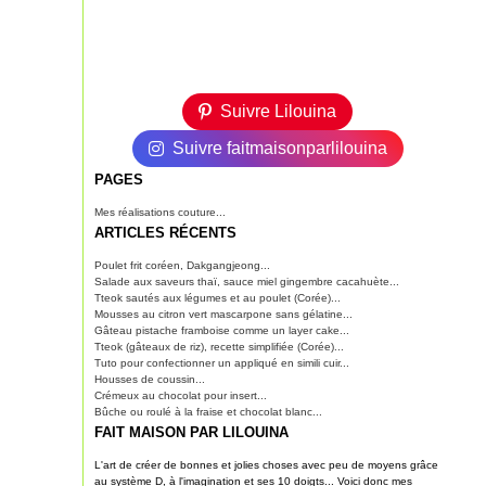
Suivre Lilouina
Suivre faitmaisonparlilouina
PAGES
Mes réalisations couture...
ARTICLES RÉCENTS
Poulet frit coréen, Dakgangjeong...
Salade aux saveurs thaï, sauce miel gingembre cacahuète...
Tteok sautés aux légumes et au poulet (Corée)...
Mousses au citron vert mascarpone sans gélatine...
Gâteau pistache framboise comme un layer cake...
Tteok (gâteaux de riz), recette simplifiée (Corée)...
Tuto pour confectionner un appliqué en simili cuir...
Housses de coussin...
Crémeux au chocolat pour insert...
Bûche ou roulé à la fraise et chocolat blanc...
FAIT MAISON PAR LILOUINA
L'art de créer de bonnes et jolies choses avec peu de moyens grâce
au système D, à l'imagination et ses 10 doigts... Voici donc mes