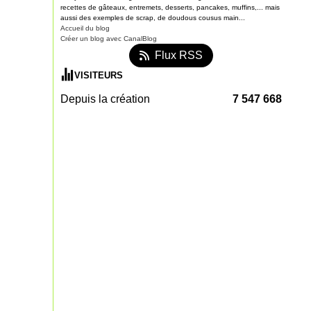
recettes de gâteaux, entremets, desserts, pancakes, muffins,... mais
aussi des exemples de scrap, de doudous cousus main...
Accueil du blog
Créer un blog avec CanalBlog
Flux RSS
VISITEURS
Depuis la création
7 547 668