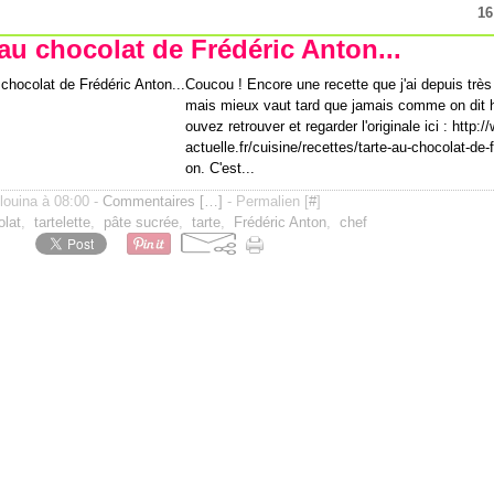
16
 au chocolat de Frédéric Anton...
Coucou ! Encore une recette que j'ai depuis trè
mais mieux vaut tard que jamais comme on dit h
ouvez retrouver et regarder l'originale ici : http
actuelle.fr/cuisine/recettes/tarte-au-chocolat-de-
on. C'est...
ilouina à 08:00 -
Commentaires [
…
]
- Permalien [
#
]
olat
,
tartelette
,
pâte sucrée
,
tarte
,
Frédéric Anton
,
chef