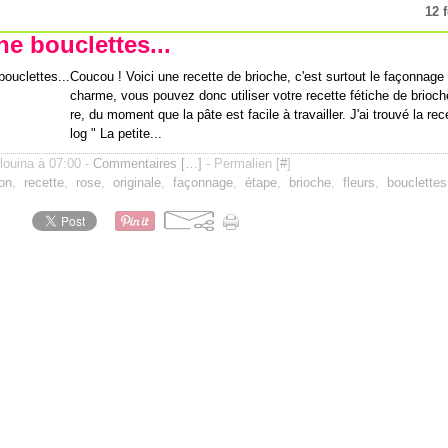
12 
he bouclettes...
Coucou ! Voici une recette de brioche, c'est surtout le façonnage 
charme, vous pouvez donc utiliser votre recette fétiche de brioche
re, du moment que la pâte est facile à travailler. J'ai trouvé la rec
log " La petite...
ilouina à 07:00 -
Commentaires [
…
]
- Permalien [
#
]
on
,
recette
,
rose
,
originale
,
façonnage
,
étape
,
brioche
,
fleurs
,
bouclettes