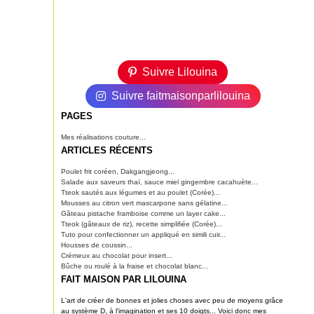
Suivre Lilouina
Suivre faitmaisonparlilouina
PAGES
Mes réalisations couture...
ARTICLES RÉCENTS
Poulet frit coréen, Dakgangjeong...
Salade aux saveurs thaï, sauce miel gingembre cacahuète...
Tteok sautés aux légumes et au poulet (Corée)...
Mousses au citron vert mascarpone sans gélatine...
Gâteau pistache framboise comme un layer cake...
Tteok (gâteaux de riz), recette simplifiée (Corée)...
Tuto pour confectionner un appliqué en simili cuir...
Housses de coussin...
Crémeux au chocolat pour insert...
Bûche ou roulé à la fraise et chocolat blanc...
FAIT MAISON PAR LILOUINA
L'art de créer de bonnes et jolies choses avec peu de moyens grâce
au système D, à l'imagination et ses 10 doigts... Voici donc mes