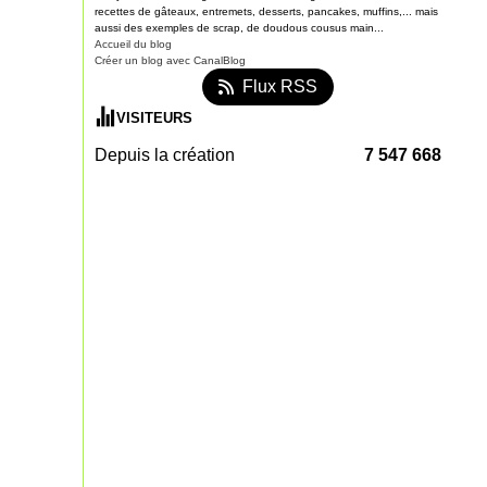
recettes de gâteaux, entremets, desserts, pancakes, muffins,... mais
aussi des exemples de scrap, de doudous cousus main...
Accueil du blog
Créer un blog avec CanalBlog
Flux RSS
VISITEURS
Depuis la création
7 547 668