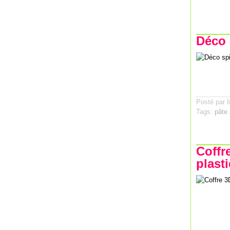
Déco 
Posté par l
Tags:
pâte 
Coffr
plasti