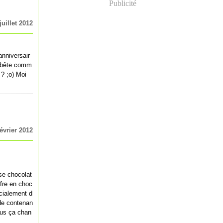
Publicité
juillet 2012
anniversair
t bête comm
 ? ;o) Moi
février 2012
se chocolat
fre en choc
écialement d
 de contenan
lus ça chan