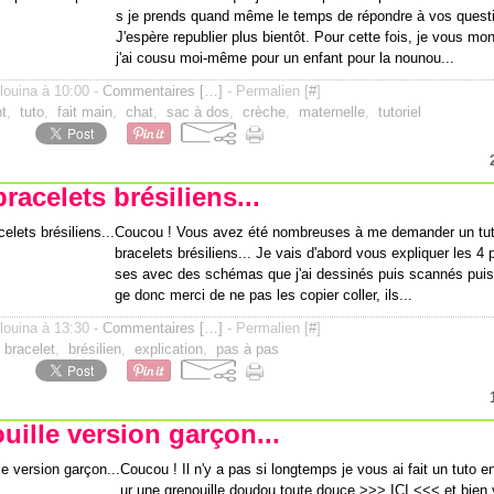
s je prends quand même le temps de répondre à vos questio
J'espère republier plus bientôt. Pour cette fois, je vous mo
j'ai cousu moi-même pour un enfant pour la nounou...
ilouina à 10:00 -
Commentaires [
…
]
- Permalien [
#
]
t
,
tuto
,
fait main
,
chat
,
sac à dos
,
crèche
,
maternelle
,
tutoriel
racelets brésiliens...
Coucou ! Vous avez été nombreuses à me demander un tut
bracelets brésiliens... Je vais d'abord vous expliquer les 4 
ses avec des schémas que j'ai dessinés puis scannés puis
ge donc merci de ne pas les copier coller, ils...
ilouina à 13:30 -
Commentaires [
…
]
- Permalien [
#
]
,
bracelet
,
brésilien
,
explication
,
pas à pas
uille version garçon...
Coucou ! Il n'y a pas si longtemps je vous ai fait un tuto e
ur une grenouille doudou toute douce >>> ICI <<< et bien v