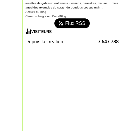
recettes de gâteaux, entremets, desserts, pancakes, muffins,... mais
aussi des exemples de scrap, de doudous cousus main...
Accueil du blog
Créer un blog avec CanalBlog
Flux RSS
VISITEURS
Depuis la création
7 547 788