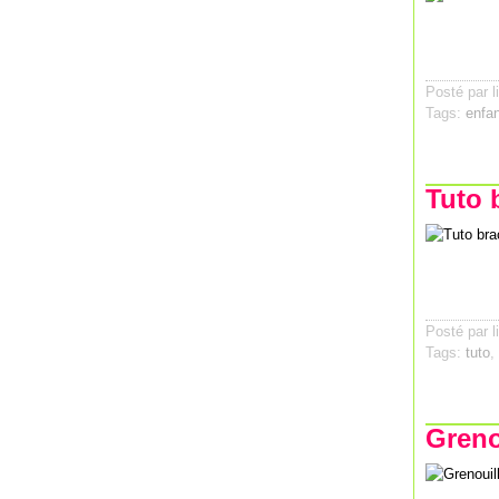
Posté par l
Tags:
enfan
Tuto b
Posté par l
Tags:
tuto
Greno