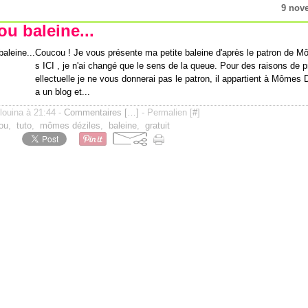
9 nov
u baleine...
Coucou ! Je vous présente ma petite baleine d'après le patron de M
s ICI , je n'ai changé que le sens de la queue. Pour des raisons de pr
ellectuelle je ne vous donnerai pas le patron, il appartient à Mômes 
a un blog et...
ilouina à 21:44 -
Commentaires [
…
]
- Permalien [
#
]
ou
,
tuto
,
mômes déziles
,
baleine
,
gratuit