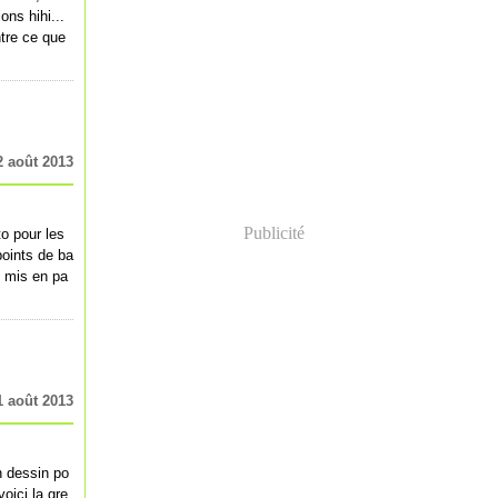
ns hihi...
ntre ce que
2 août 2013
Publicité
o pour les
points de ba
 mis en pa
1 août 2013
n dessin po
oici la gre