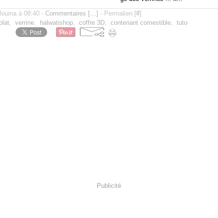
ilouina à 08:40 -
Commentaires [
…
]
- Permalien [
#
]
olat
,
verrine
,
halwatishop
,
coffre 3D
,
contenant comestible
,
tuto
Publicité