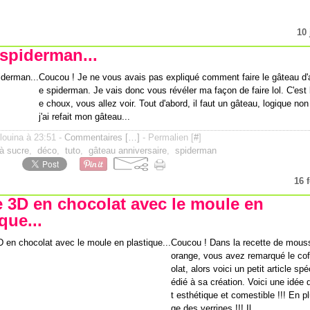
10 
spiderman...
Coucou ! Je ne vous avais pas expliqué comment faire le gâteau d'
e spiderman. Je vais donc vous révéler ma façon de faire lol. C'es
e choux, vous allez voir. Tout d'abord, il faut un gâteau, logique non
j'ai refait mon gâteau...
ilouina à 23:51 -
Commentaires [
…
]
- Permalien [
#
]
à sucre
,
déco
,
tuto
,
gâteau anniversaire
,
spiderman
16 
e 3D en chocolat avec le moule en
que...
Coucou ! Dans la recette de mous
orange, vous avez remarqué le cof
olat, alors voici un petit article sp
édié à sa création. Voici une idée
t esthétique et comestible !!! En p
ge des verrines !!! Il...