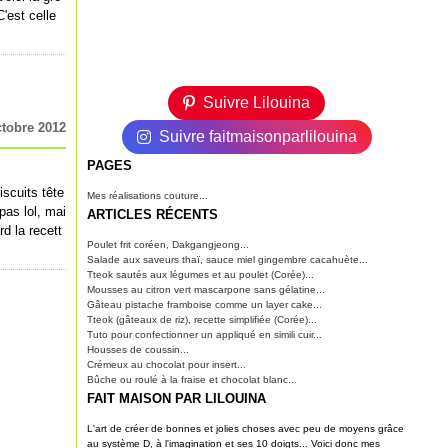
C'est celle
Suivre Lilouina
ctobre 2012
Suivre faitmaisonparlilouina
PAGES
iscuits tête
Mes réalisations couture...
pas lol, mai
ARTICLES RÉCENTS
d la recett
Poulet frit coréen, Dakgangjeong...
Salade aux saveurs thaï, sauce miel gingembre cacahuète...
Tteok sautés aux légumes et au poulet (Corée)...
Mousses au citron vert mascarpone sans gélatine...
Gâteau pistache framboise comme un layer cake...
Tteok (gâteaux de riz), recette simplifiée (Corée)...
Tuto pour confectionner un appliqué en simili cuir...
Housses de coussin...
Crémeux au chocolat pour insert...
Bûche ou roulé à la fraise et chocolat blanc...
FAIT MAISON PAR LILOUINA
L'art de créer de bonnes et jolies choses avec peu de moyens grâce
au système D, à l'imagination et ses 10 doigts... Voici donc mes