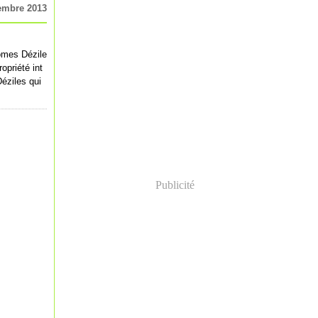
embre 2013
ômes Dézile
opriété int
Déziles qui
Publicité