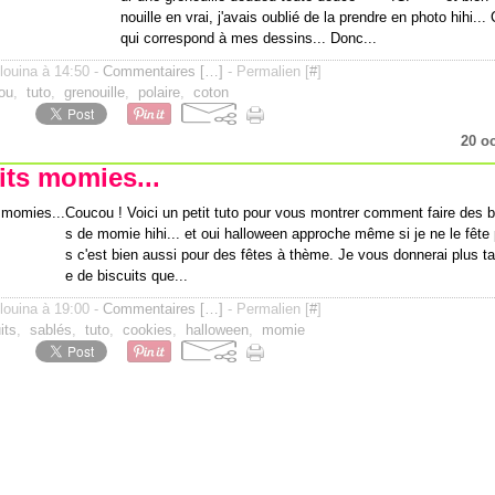
nouille en vrai, j'avais oublié de la prendre en photo hihi... 
qui correspond à mes dessins... Donc...
ilouina à 14:50 -
Commentaires [
…
]
- Permalien [
#
]
ou
,
tuto
,
grenouille
,
polaire
,
coton
20 o
its momies...
Coucou ! Voici un petit tuto pour vous montrer comment faire des b
s de momie hihi... et oui halloween approche même si je ne le fête 
s c'est bien aussi pour des fêtes à thème. Je vous donnerai plus tar
e de biscuits que...
ilouina à 19:00 -
Commentaires [
…
]
- Permalien [
#
]
its
,
sablés
,
tuto
,
cookies
,
halloween
,
momie