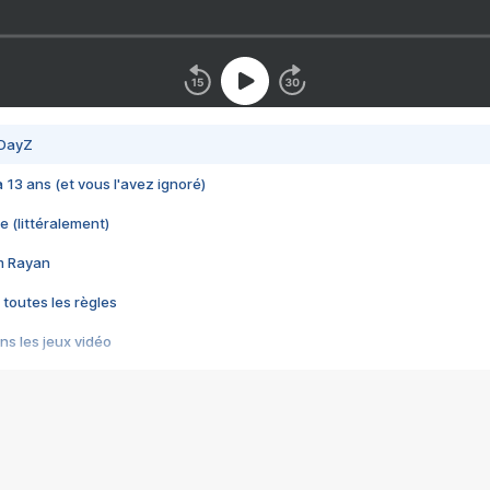
 DayZ
 a 13 ans (et vous l'avez ignoré)
e (littéralement)
im Rayan
 toutes les règles
s les jeux vidéo
us choquant de Rockstar ? - Le scandale BULLY
e plus moche de Steam
du RÊVE tourne au CAUCHEMAR