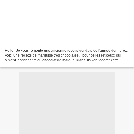
Hello ! Je vous remonte une ancienne recette qui date de l'année dernière...
Voici une recette de marquise très chocolatée... pour celles (et ceux) qui
aiment les fondants au chocolat de marque Rians, ils vont adorer cette
recette... En fait, c'est un...