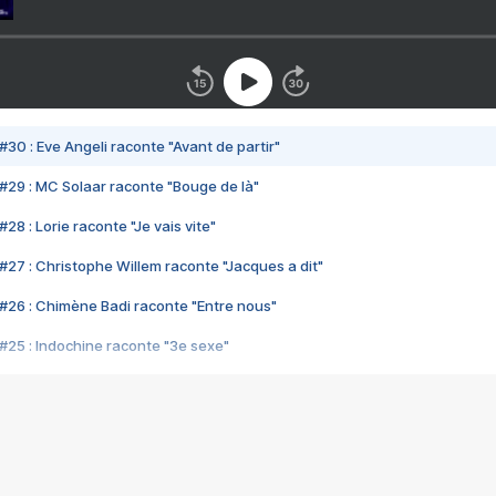
#30 : Eve Angeli raconte "Avant de partir"
#29 : MC Solaar raconte "Bouge de là"
28 : Lorie raconte "Je vais vite"
#27 : Christophe Willem raconte "Jacques a dit"
#26 : Chimène Badi raconte "Entre nous"
#25 : Indochine raconte "3e sexe"
#24 : Zaho raconte "C'est chelou"
#23 : Patrick Bruel raconte "Au café des délices"
#22 : Kyo raconte "Le chemin"