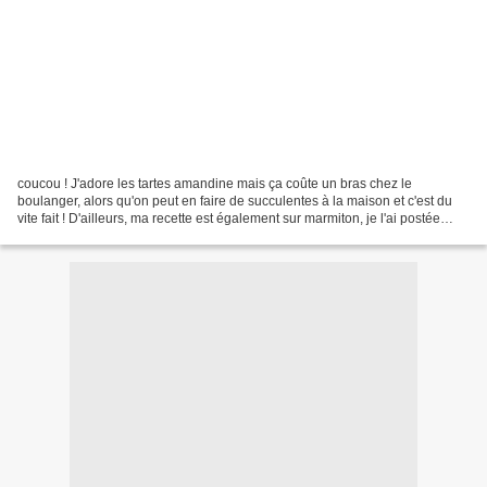
coucou ! J'adore les tartes amandine mais ça coûte un bras chez le
boulanger, alors qu'on peut en faire de succulentes à la maison et c'est du
vite fait ! D'ailleurs, ma recette est également sur marmiton, je l'ai postée
quand je n'avais pas encore mon...