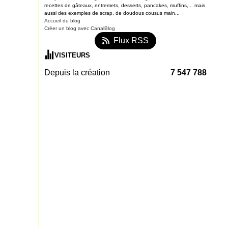
recettes de gâteaux, entremets, desserts, pancakes, muffins,... mais
aussi des exemples de scrap, de doudous cousus main...
Accueil du blog
Créer un blog avec CanalBlog
Flux RSS
VISITEURS
Depuis la création
7 547 788