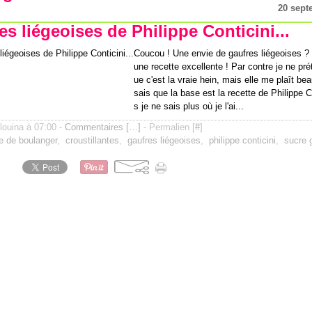
20 sept
es liégeoises de Philippe Conticini...
Coucou ! Une envie de gaufres liégeoises ? 
une recette excellente ! Par contre je ne pr
ue c'est la vraie hein, mais elle me plaît be
sais que la base est la recette de Philippe C
s je ne sais plus où je l'ai...
ilouina à 07:00 -
Commentaires [
…
]
- Permalien [
#
]
e de boulanger
,
croustillantes
,
gaufres liégeoises
,
philippe conticini
,
sucre 