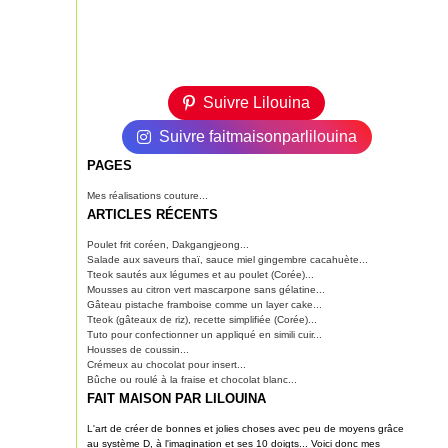
Suivre Lilouina
Suivre faitmaisonparlilouina
PAGES
Mes réalisations couture...
ARTICLES RÉCENTS
Poulet frit coréen, Dakgangjeong...
Salade aux saveurs thaï, sauce miel gingembre cacahuète...
Tteok sautés aux légumes et au poulet (Corée)...
Mousses au citron vert mascarpone sans gélatine...
Gâteau pistache framboise comme un layer cake...
Tteok (gâteaux de riz), recette simplifiée (Corée)...
Tuto pour confectionner un appliqué en simili cuir...
Housses de coussin...
Crémeux au chocolat pour insert...
Bûche ou roulé à la fraise et chocolat blanc...
FAIT MAISON PAR LILOUINA
L'art de créer de bonnes et jolies choses avec peu de moyens grâce
au système D, à l'imagination et ses 10 doigts... Voici donc mes