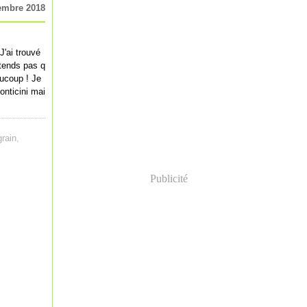
embre 2018
J'ai trouvé
étends pas q
aucoup ! Je
onticini mai
grain
,
Publicité