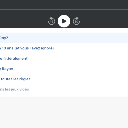
 DayZ
 a 13 ans (et vous l'avez ignoré)
e (littéralement)
im Rayan
 toutes les règles
s les jeux vidéo
us choquant de Rockstar ? - Le scandale BULLY
e plus moche de Steam
du RÊVE tourne au CAUCHEMAR