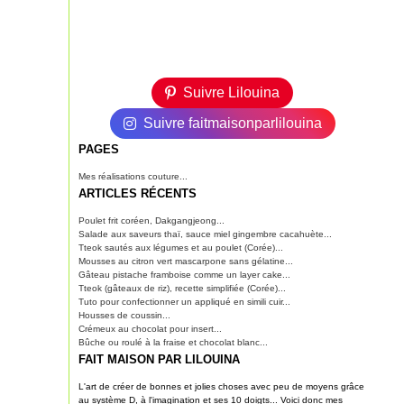
Suivre Lilouina
Suivre faitmaisonparlilouina
PAGES
Mes réalisations couture...
ARTICLES RÉCENTS
Poulet frit coréen, Dakgangjeong...
Salade aux saveurs thaï, sauce miel gingembre cacahuète...
Tteok sautés aux légumes et au poulet (Corée)...
Mousses au citron vert mascarpone sans gélatine...
Gâteau pistache framboise comme un layer cake...
Tteok (gâteaux de riz), recette simplifiée (Corée)...
Tuto pour confectionner un appliqué en simili cuir...
Housses de coussin...
Crémeux au chocolat pour insert...
Bûche ou roulé à la fraise et chocolat blanc...
FAIT MAISON PAR LILOUINA
L'art de créer de bonnes et jolies choses avec peu de moyens grâce
au système D, à l'imagination et ses 10 doigts... Voici donc mes