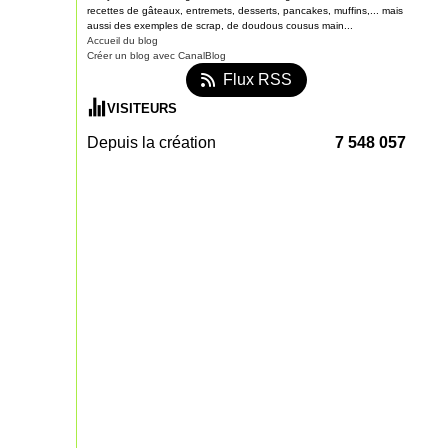
recettes de gâteaux, entremets, desserts, pancakes, muffins,... mais
aussi des exemples de scrap, de doudous cousus main...
Accueil du blog
Créer un blog avec CanalBlog
Flux RSS
VISITEURS
Depuis la création
7 548 057