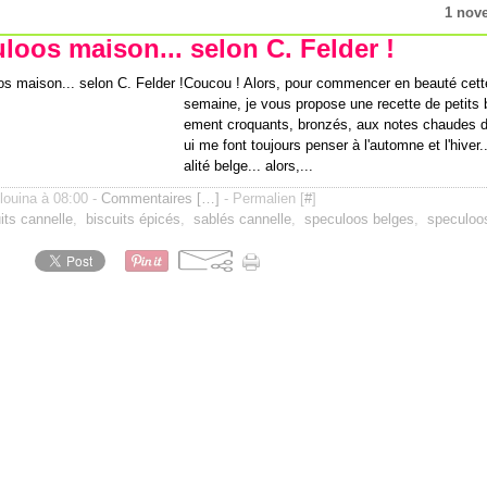
1 nov
loos maison... selon C. Felder !
Coucou ! Alors, pour commencer en beauté cett
semaine, je vous propose une recette de petits b
ement croquants, bronzés, aux notes chaudes 
ui me font toujours penser à l'automne et l'hiver.
alité belge... alors,...
ilouina à 08:00 -
Commentaires [
…
]
- Permalien [
#
]
its cannelle
,
biscuits épicés
,
sablés cannelle
,
speculoos belges
,
speculoos