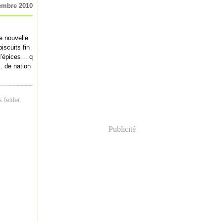
embre 2010
e nouvelle
iscuits fin
d’épices… q
.. de nation
 felder
,
Publicité