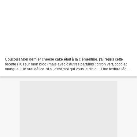
Coucou ! Mon dernier cheese cake était à la clémentine, j'ai repris cette
recette ( ICI sur mon blog) mais avec d'autres parfums : citron vert, coco et
mangue ! Un vrai délice, si si, c'est moi qui vous le dit lol... Une texture légère
et fondante, et...