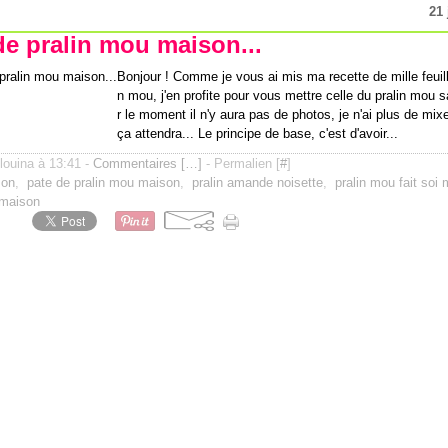
21 
de pralin mou maison...
Bonjour ! Comme je vous ai mis ma recette de mille feuill
n mou, j'en profite pour vous mettre celle du pralin mou 
r le moment il n'y aura pas de photos, je n'ai plus de mixe
ça attendra... Le principe de base, c'est d'avoir...
ilouina à 13:41 -
Commentaires [
…
]
- Permalien [
#
]
son
,
pate de pralin mou maison
,
pralin amande noisette
,
pralin mou fait so
 maison