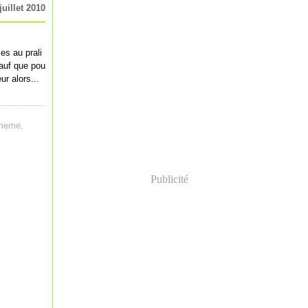
juillet 2010
es au prali
sauf que pou
ur alors...
i meme
,
Publicité