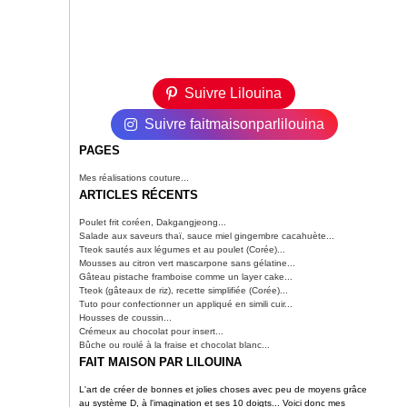
Suivre Lilouina
Suivre faitmaisonparlilouina
PAGES
Mes réalisations couture...
ARTICLES RÉCENTS
Poulet frit coréen, Dakgangjeong...
Salade aux saveurs thaï, sauce miel gingembre cacahuète...
Tteok sautés aux légumes et au poulet (Corée)...
Mousses au citron vert mascarpone sans gélatine...
Gâteau pistache framboise comme un layer cake...
Tteok (gâteaux de riz), recette simplifiée (Corée)...
Tuto pour confectionner un appliqué en simili cuir...
Housses de coussin...
Crémeux au chocolat pour insert...
Bûche ou roulé à la fraise et chocolat blanc...
FAIT MAISON PAR LILOUINA
L'art de créer de bonnes et jolies choses avec peu de moyens grâce
au système D, à l'imagination et ses 10 doigts... Voici donc mes