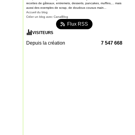
recettes de gâteaux, entremets, desserts, pancakes, muffins,... mais
aussi des exemples de scrap, de doudous cousus main...
Accueil du blog
Créer un blog avec CanalBlog
Flux RSS
VISITEURS
Depuis la création
7 547 668