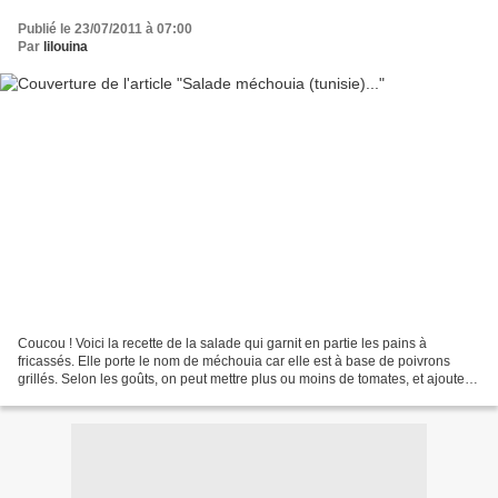
Publié le 23/07/2011 à 07:00
Par
lilouina
Coucou ! Voici la recette de la salade qui garnit en partie les pains à
fricassés. Elle porte le nom de méchouia car elle est à base de poivrons
grillés. Selon les goûts, on peut mettre plus ou moins de tomates, et ajouter
un petit piment vert ou rouge...