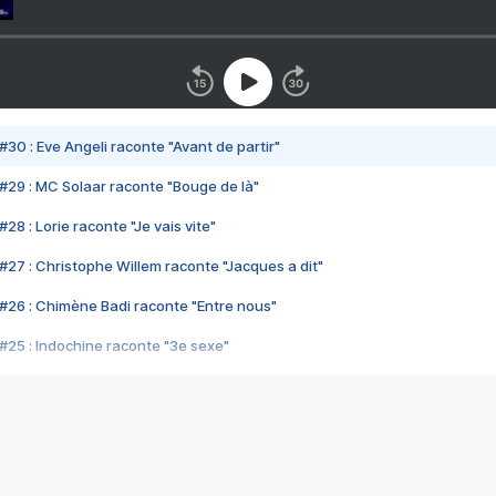
#30 : Eve Angeli raconte "Avant de partir"
#29 : MC Solaar raconte "Bouge de là"
28 : Lorie raconte "Je vais vite"
#27 : Christophe Willem raconte "Jacques a dit"
#26 : Chimène Badi raconte "Entre nous"
#25 : Indochine raconte "3e sexe"
#24 : Zaho raconte "C'est chelou"
#23 : Patrick Bruel raconte "Au café des délices"
#22 : Kyo raconte "Le chemin"