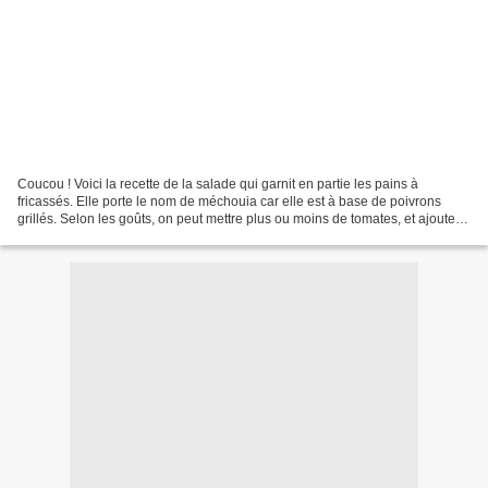
Coucou ! Voici la recette de la salade qui garnit en partie les pains à
fricassés. Elle porte le nom de méchouia car elle est à base de poivrons
grillés. Selon les goûts, on peut mettre plus ou moins de tomates, et ajouter
un petit piment vert ou rouge...