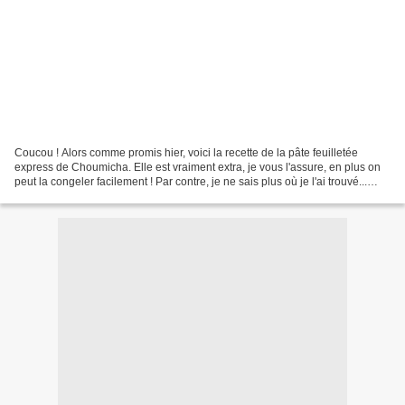
Coucou ! Alors comme promis hier, voici la recette de la pâte feuilletée
express de Choumicha. Elle est vraiment extra, je vous l'assure, en plus on
peut la congeler facilement ! Par contre, je ne sais plus où je l'ai trouvé...
Pour le fromage crémeux,...