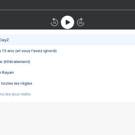
 DayZ
 a 13 ans (et vous l'avez ignoré)
e (littéralement)
im Rayan
 toutes les règles
s les jeux vidéo
us choquant de Rockstar ? - Le scandale BULLY
e plus moche de Steam
du RÊVE tourne au CAUCHEMAR