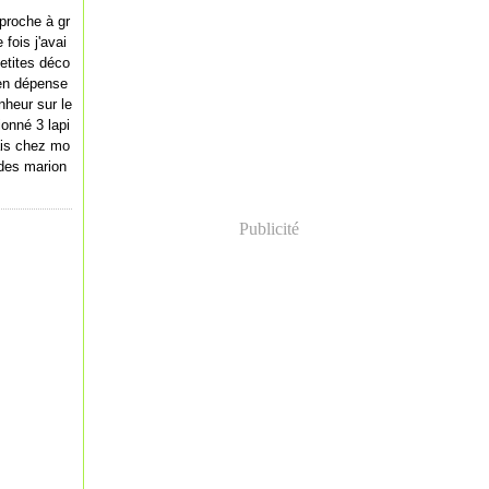
proche à gr
fois j'avai
petites déco
en dépense
nheur sur le
ionné 3 lapi
ais chez mo
t des marion
Publicité