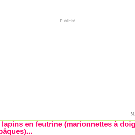
Publicité
31
s lapins en feutrine (marionnettes à doi
pâques)...