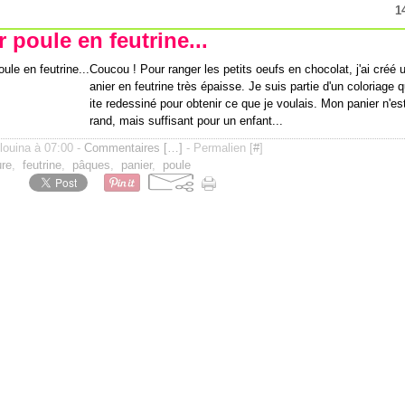
1
 poule en feutrine...
Coucou ! Pour ranger les petits oeufs en chocolat, j'ai créé 
anier en feutrine très épaisse. Je suis partie d'un coloriage q
ite redessiné pour obtenir ce que je voulais. Mon panier n'es
rand, mais suffisant pour un enfant...
ilouina à 07:00 -
Commentaires [
…
]
- Permalien [
#
]
ure
,
feutrine
,
pâques
,
panier
,
poule