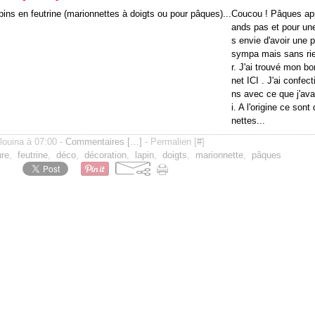
Coucou ! Pâques ap
ands pas et pour une 
s envie d'avoir une 
sympa mais sans ri
r. J'ai trouvé mon bo
net ICI . J'ai confect
ns avec ce que j'av
i. A l'origine ce son
nettes...
ilouina à 07:00 -
Commentaires [
…
]
- Permalien [
#
]
ure
,
feutrine
,
déco
,
décoration
,
lapin
,
doigts
,
marionnette
,
pâques