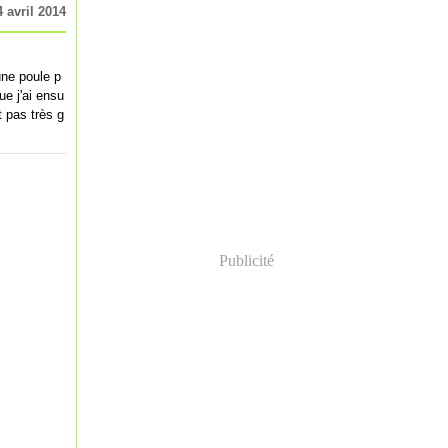
4 avril 2014
une poule p
ue j'ai ensu
t pas très g
Publicité