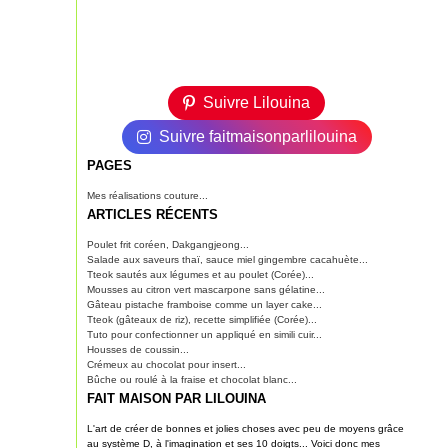
Suivre Lilouina
Suivre faitmaisonparlilouina
PAGES
Mes réalisations couture...
ARTICLES RÉCENTS
Poulet frit coréen, Dakgangjeong...
Salade aux saveurs thaï, sauce miel gingembre cacahuète...
Tteok sautés aux légumes et au poulet (Corée)...
Mousses au citron vert mascarpone sans gélatine...
Gâteau pistache framboise comme un layer cake...
Tteok (gâteaux de riz), recette simplifiée (Corée)...
Tuto pour confectionner un appliqué en simili cuir...
Housses de coussin...
Crémeux au chocolat pour insert...
Bûche ou roulé à la fraise et chocolat blanc...
FAIT MAISON PAR LILOUINA
L'art de créer de bonnes et jolies choses avec peu de moyens grâce
au système D, à l'imagination et ses 10 doigts... Voici donc mes