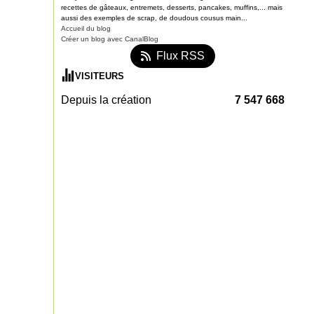
recettes de gâteaux, entremets, desserts, pancakes, muffins,... mais
aussi des exemples de scrap, de doudous cousus main...
Accueil du blog
Créer un blog avec CanalBlog
Flux RSS
VISITEURS
Depuis la création
7 547 668