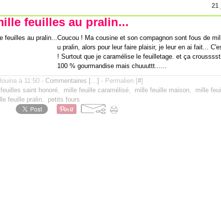
21 
lle feuilles au pralin...
Coucou ! Ma cousine et son compagnon sont fous de mille
u pralin, alors pour leur faire plaisir, je leur en ai fait... C'
! Surtout que je caramélise le feuilletage. et ça crousssstiii
100 % gourmandise mais chuuuttt......
ilouina à 11:50 -
Commentaires [
…
]
- Permalien [
#
]
 feuilles saint honoré
,
mille feuille caramélisé
,
mille feuille maison
,
mille feu
le feuille pralin
,
petits fours