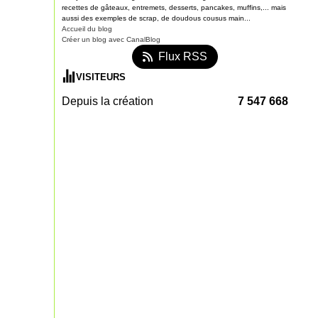
recettes de gâteaux, entremets, desserts, pancakes, muffins,... mais
aussi des exemples de scrap, de doudous cousus main...
Accueil du blog
Créer un blog avec CanalBlog
Flux RSS
VISITEURS
Depuis la création
7 547 668