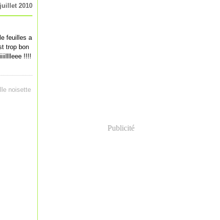
juillet 2010
 feuilles a
est trop bon
illlleee !!!!
ille noisette
Publicité