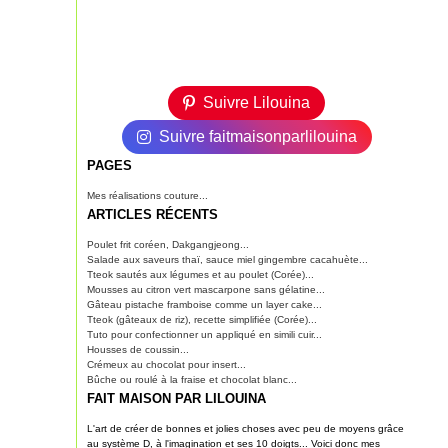
Suivre Lilouina
Suivre faitmaisonparlilouina
PAGES
Mes réalisations couture...
ARTICLES RÉCENTS
Poulet frit coréen, Dakgangjeong...
Salade aux saveurs thaï, sauce miel gingembre cacahuète...
Tteok sautés aux légumes et au poulet (Corée)...
Mousses au citron vert mascarpone sans gélatine...
Gâteau pistache framboise comme un layer cake...
Tteok (gâteaux de riz), recette simplifiée (Corée)...
Tuto pour confectionner un appliqué en simili cuir...
Housses de coussin...
Crémeux au chocolat pour insert...
Bûche ou roulé à la fraise et chocolat blanc...
FAIT MAISON PAR LILOUINA
L'art de créer de bonnes et jolies choses avec peu de moyens grâce
au système D, à l'imagination et ses 10 doigts... Voici donc mes