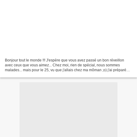
Bonjour tout le monde !!! J'espère que vous avez passé un bon réveillon
avec ceux que vous aimez... Chez moi, rien de spécial, nous sommes
malades... mais pour le 25, vu que j'allais chez ma môman ;o) j'ai préparé
des macarons. En tout il y avait 60 macarons,...