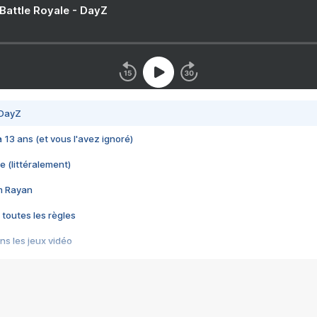
 Battle Royale - DayZ
 DayZ
 a 13 ans (et vous l'avez ignoré)
e (littéralement)
im Rayan
 toutes les règles
s les jeux vidéo
us choquant de Rockstar ? - Le scandale BULLY
e plus moche de Steam