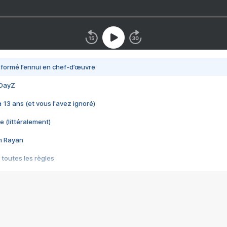
nsformé l’ennui en chef-d’œuvre
 DayZ
 a 13 ans (et vous l'avez ignoré)
e (littéralement)
im Rayan
 toutes les règles
s les jeux vidéo
us choquant de Rockstar ? - Le scandale BULLY
e plus moche de Steam