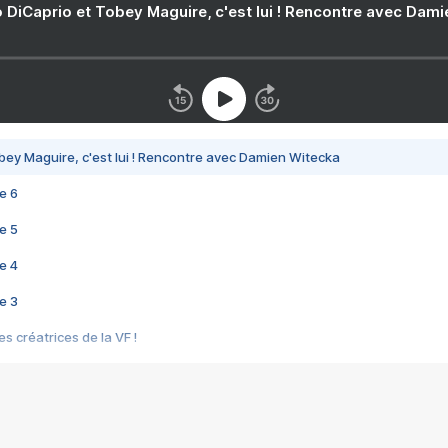
 DiCaprio et Tobey Maguire, c'est lui ! Rencontre avec Dam
bey Maguire, c'est lui ! Rencontre avec Damien Witecka
e 6
e 5
e 4
e 3
s créatrices de la VF !
e 2
e 1
e Mektoub My Love arrive enfin ! Rencontre avec Shaïn Boumedine et Sal