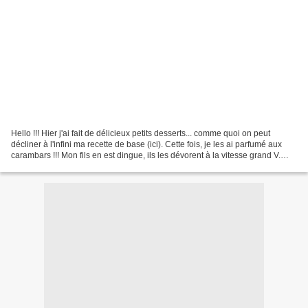
Hello !!! Hier j'ai fait de délicieux petits desserts... comme quoi on peut
décliner à l'infini ma recette de base (ici). Cette fois, je les ai parfumé aux
carambars !!! Mon fils en est dingue, ils les dévorent à la vitesse grand V.
Pour une version light,...