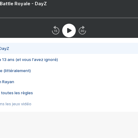
 Battle Royale - DayZ
 DayZ
 a 13 ans (et vous l'avez ignoré)
e (littéralement)
im Rayan
 toutes les règles
s les jeux vidéo
us choquant de Rockstar ? - Le scandale BULLY
e plus moche de Steam
du RÊVE tourne au CAUCHEMAR