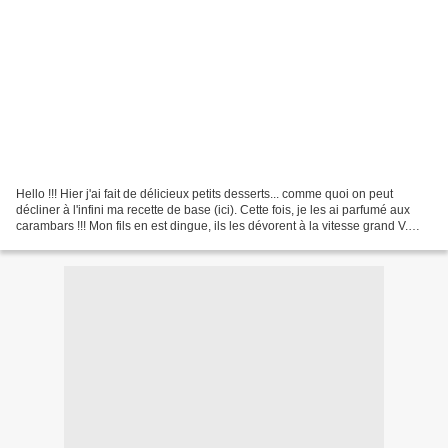
Hello !!! Hier j'ai fait de délicieux petits desserts... comme quoi on peut
décliner à l'infini ma recette de base (ici). Cette fois, je les ai parfumé aux
carambars !!! Mon fils en est dingue, ils les dévorent à la vitesse grand V.
Pour une version light,...