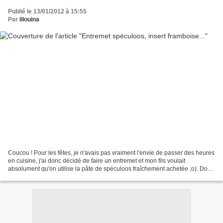
Publié le 13/01/2012 à 15:55
Par
lilouina
Coucou ! Pour les fêtes, je n'avais pas vraiment l'envie de passer des heures
en cuisine, j'ai donc décidé de faire un entremet et mon fils voulait
absolument qu'on utilise la pâte de spéculoos fraîchement achetée ;o). Donc
pour aller avec cette douceur,...