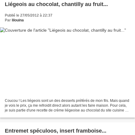
Liégeois au chocolat, chantilly au fruit...
Publié le 27/05/2012 à 22:37
Par
lilouina
Coucou ! Les liégeois sont un des desserts préférés de mon fils. Mais quand
je vois le prix, ça me refroidit direct alors autant les faire maison. Pour cela,
je suis partie d'une recette de crème liégeoise au chocolat du site cuisine AZ
( ici ). Par contre...
Entremet spéculoos, insert framboise...