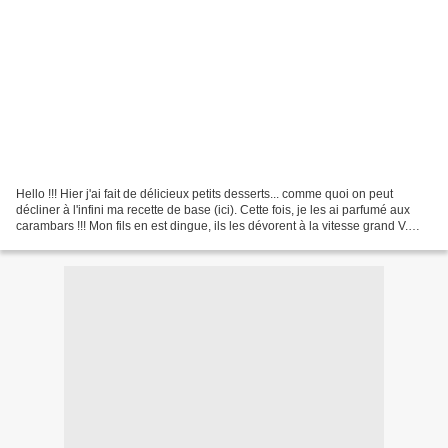
Hello !!! Hier j'ai fait de délicieux petits desserts... comme quoi on peut
décliner à l'infini ma recette de base (ici). Cette fois, je les ai parfumé aux
carambars !!! Mon fils en est dingue, ils les dévorent à la vitesse grand V.
Pour une version light,...