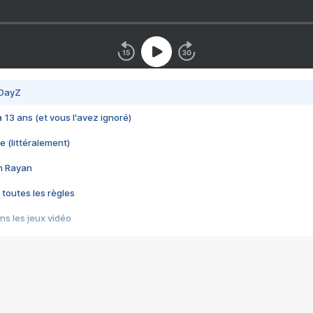
 DayZ
 a 13 ans (et vous l'avez ignoré)
e (littéralement)
im Rayan
 toutes les règles
s les jeux vidéo
us choquant de Rockstar ? - Le scandale BULLY
e plus moche de Steam
du RÊVE tourne au CAUCHEMAR