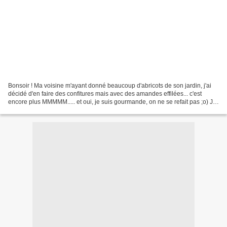
Bonsoir ! Ma voisine m'ayant donné beaucoup d'abricots de son jardin, j'ai
décidé d'en faire des confitures mais avec des amandes effilées... c'est
encore plus MMMMM..... et oui, je suis gourmande, on ne se refait pas ;o) Je
vous donne les proportions...