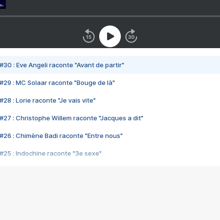
#30 : Eve Angeli raconte "Avant de partir"
#29 : MC Solaar raconte "Bouge de là"
28 : Lorie raconte "Je vais vite"
#27 : Christophe Willem raconte "Jacques a dit"
#26 : Chimène Badi raconte "Entre nous"
#25 : Indochine raconte "3e sexe"
#24 : Zaho raconte "C'est chelou"
#23 : Patrick Bruel raconte "Au café des délices"
#22 : Kyo raconte "Le chemin"