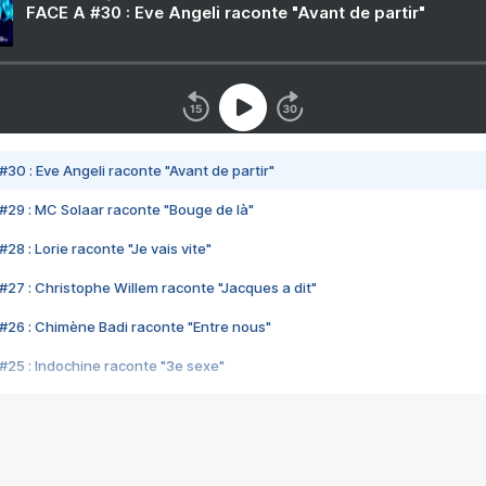
FACE A #30 : Eve Angeli raconte "Avant de partir"
#30 : Eve Angeli raconte "Avant de partir"
#29 : MC Solaar raconte "Bouge de là"
28 : Lorie raconte "Je vais vite"
#27 : Christophe Willem raconte "Jacques a dit"
#26 : Chimène Badi raconte "Entre nous"
#25 : Indochine raconte "3e sexe"
#24 : Zaho raconte "C'est chelou"
#23 : Patrick Bruel raconte "Au café des délices"
#22 : Kyo raconte "Le chemin"