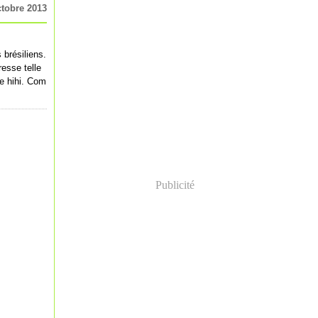
ctobre 2013
 brésiliens.
resse telle
he hihi. Com
Publicité