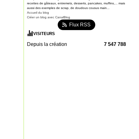
recettes de gâteaux, entremets, desserts, pancakes, muffins,... mais
aussi des exemples de scrap, de doudous cousus main...
Accueil du blog
Créer un blog avec CanalBlog
Flux RSS
VISITEURS
Depuis la création
7 547 788