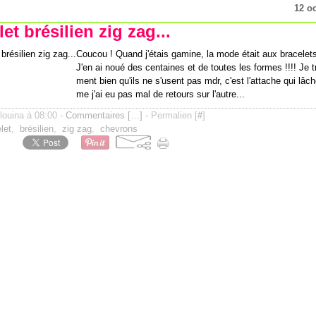
12 o
et brésilien zig zag...
Coucou ! Quand j'étais gamine, la mode était aux bracelets
J'en ai noué des centaines et de toutes les formes !!!! Je t
ment bien qu'ils ne s'usent pas mdr, c'est l'attache qui lâc
me j'ai eu pas mal de retours sur l'autre...
ilouina à 08:00 -
Commentaires [
…
]
- Permalien [
#
]
let
,
brésilien
,
zig zag
,
chevrons