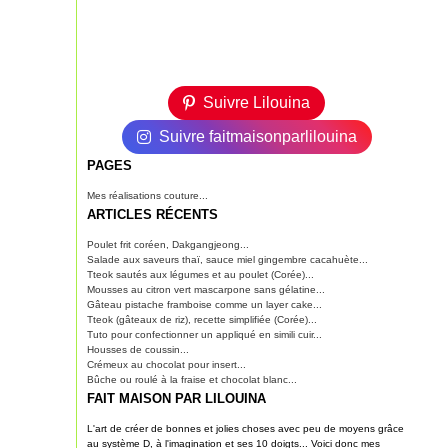
Suivre Lilouina
Suivre faitmaisonparlilouina
PAGES
Mes réalisations couture...
ARTICLES RÉCENTS
Poulet frit coréen, Dakgangjeong...
Salade aux saveurs thaï, sauce miel gingembre cacahuète...
Tteok sautés aux légumes et au poulet (Corée)...
Mousses au citron vert mascarpone sans gélatine...
Gâteau pistache framboise comme un layer cake...
Tteok (gâteaux de riz), recette simplifiée (Corée)...
Tuto pour confectionner un appliqué en simili cuir...
Housses de coussin...
Crémeux au chocolat pour insert...
Bûche ou roulé à la fraise et chocolat blanc...
FAIT MAISON PAR LILOUINA
L'art de créer de bonnes et jolies choses avec peu de moyens grâce
au système D, à l'imagination et ses 10 doigts... Voici donc mes