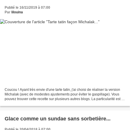
Publié le 16/11/2019 à 07:00
Par
lilouina
Coucou ! Ayant très envie d'une tarte tatin, j'ai choisi de réaliser la version
Michalak (avec de modestes ajustements pour éviter le gaspillage). Vous
pouvez trouver cette recette sur plusieurs autres blogs. La particularité est de
faire pocher les quartiers...
Glace comme un sundae sans sorbetière...
Publié le 20/04/2018 à 07:00