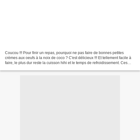
Coucou !!! Pour finir un repas, pourquoi ne pas faire de bonnes petites
crèmes aux oeufs à la noix de coco ? C'est délicieux !!! Et tellement facile à
faire, le plus dur reste la cuisson hihi et le temps de refroidissement. Ces
crèmes ne sont pas trop...