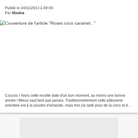
Publié le 24/11/2013 à 00:00
Par
lilouina
Coucou ! Alors cette recette date d'un bon moment, au moins une bonne
année ! Mieux vaut tard que jamais. Traditionnellement cette pâtisserie
orientale est à la poudre d'amande, mais moi j'ai opté pour de la coco et du
caramel. C'est super bon et très...