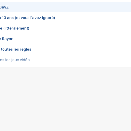
 DayZ
 a 13 ans (et vous l'avez ignoré)
e (littéralement)
im Rayan
 toutes les règles
s les jeux vidéo
us choquant de Rockstar ? - Le scandale BULLY
e plus moche de Steam
du RÊVE tourne au CAUCHEMAR
pendant 8 heures
it… à tort
umiliés par un jeu vidéo