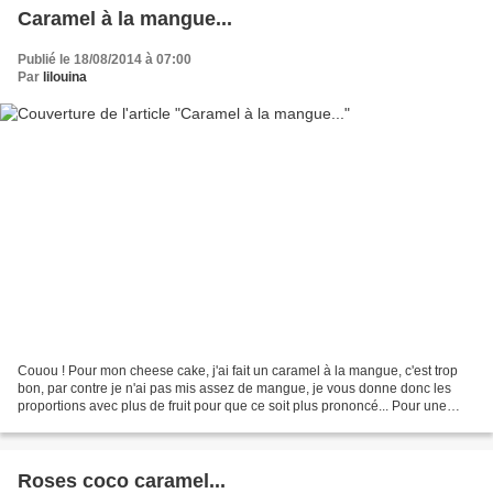
Caramel à la mangue...
Publié le 18/08/2014 à 07:00
Par
lilouina
Couou ! Pour mon cheese cake, j'ai fait un caramel à la mangue, c'est trop
bon, par contre je n'ai pas mis assez de mangue, je vous donne donc les
proportions avec plus de fruit pour que ce soit plus prononcé... Pour une
raison d'indexation je pense que...
Roses coco caramel...