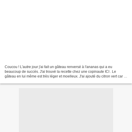
Coucou ! L'autre jour j'ai fait un gâteau renversé à l'ananas qui a eu
beaucoup de succès. J'ai trouvé la recette chez une copinaute ICI . Le
gâteau en lui même est très léger et moelleux. J'ai ajouté du citron vert car je
trouve qu'il se marie à merveille...