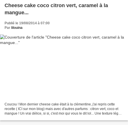
Cheese cake coco citron vert, caramel à la
mangue...
Publié le 19/08/2014 à 07:00
Par
lilouina
Coucou ! Mon dernier cheese cake était à la clémentine, j'ai repris cette
recette ( ICI sur mon blog) mais avec d'autres parfums : citron vert, coco et
mangue ! Un vrai délice, si si, c'est moi qui vous le dit lol... Une texture légère
et fondante, et...