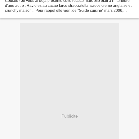
Coucou ! Je vous ai déjà présenté cette recette mais elle était à l'intérieure
d'une autre : Ravioles au cacao farce stracciatella, sauce crème anglaise et
crunchy maison....Pour rappel elle vient de "Guide cuisine" mars 2006,
N°177. C'est facile, rapide...
Publicité