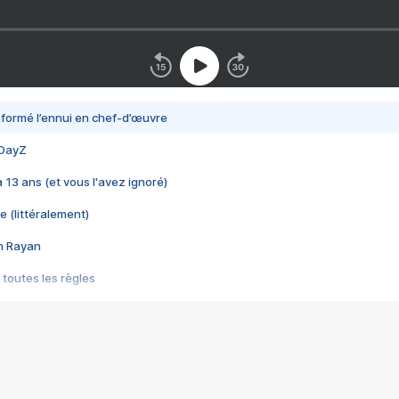
nsformé l’ennui en chef-d’œuvre
 DayZ
 a 13 ans (et vous l'avez ignoré)
e (littéralement)
im Rayan
 toutes les règles
s les jeux vidéo
us choquant de Rockstar ? - Le scandale BULLY
e plus moche de Steam