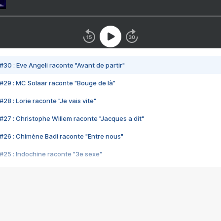
#30 : Eve Angeli raconte "Avant de partir"
#29 : MC Solaar raconte "Bouge de là"
28 : Lorie raconte "Je vais vite"
#27 : Christophe Willem raconte "Jacques a dit"
#26 : Chimène Badi raconte "Entre nous"
#25 : Indochine raconte "3e sexe"
#24 : Zaho raconte "C'est chelou"
#23 : Patrick Bruel raconte "Au café des délices"
#22 : Kyo raconte "Le chemin"