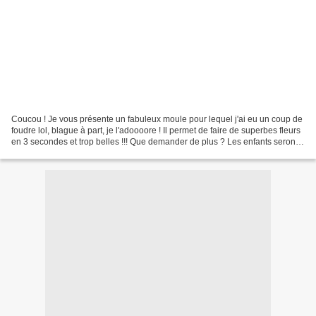
Coucou ! Je vous présente un fabuleux moule pour lequel j'ai eu un coup de
foudre lol, blague à part, je l'adoooore ! Il permet de faire de superbes fleurs
en 3 secondes et trop belles !!! Que demander de plus ? Les enfants seront
ravis de vos aider !!!...