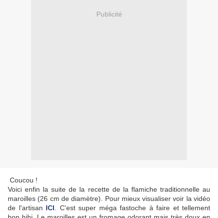
Publicité
Coucou !
Voici enfin la suite de la recette de la flamiche traditionnelle au
maroilles (26 cm de diamètre). Pour mieux visualiser voir la vidéo
de l'artisan
ICI
. C'est super méga fastoche à faire et tellement
bon hihi. Le maroilles est un fromage odorant mais très doux en