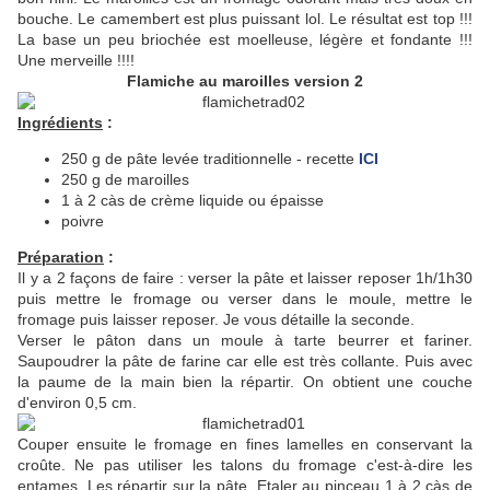
bouche. Le camembert est plus puissant lol. Le résultat est top !!!
La base un peu briochée est moelleuse, légère et fondante !!!
Une merveille !!!!
Flamiche au maroilles version 2
Ingrédients
:
250 g de pâte levée traditionnelle - recette
ICI
250 g de maroilles
1 à 2 càs de crème liquide ou épaisse
poivre
Préparation
:
Il y a 2 façons de faire : verser la pâte et laisser reposer 1h/1h30
puis mettre le fromage ou verser dans le moule, mettre le
fromage puis laisser reposer. Je vous détaille la seconde.
Verser le pâton dans un moule à tarte beurrer et fariner.
Saupoudrer la pâte de farine car elle est très collante. Puis avec
la paume de la main bien la répartir. On obtient une couche
d'environ 0,5 cm.
Couper ensuite le fromage en fines lamelles en conservant la
croûte. Ne pas utiliser les talons du fromage c'est-à-dire les
entames. Les répartir sur la pâte. Etaler au pinceau 1 à 2 càs de