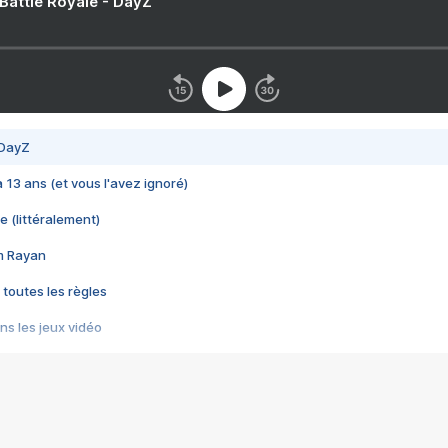
 Battle Royale - DayZ
 DayZ
 a 13 ans (et vous l'avez ignoré)
e (littéralement)
im Rayan
 toutes les règles
s les jeux vidéo
us choquant de Rockstar ? - Le scandale BULLY
e plus moche de Steam
du RÊVE tourne au CAUCHEMAR