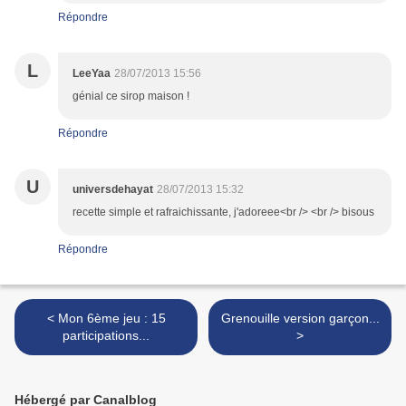
Répondre
L
LeeYaa
28/07/2013 15:56
génial ce sirop maison !
Répondre
U
universdehayat
28/07/2013 15:32
recette simple et rafraichissante, j'adoreee<br /> <br /> bisous
Répondre
< Mon 6ème jeu : 15
Grenouille version garçon...
participations...
>
Hébergé par Canalblog