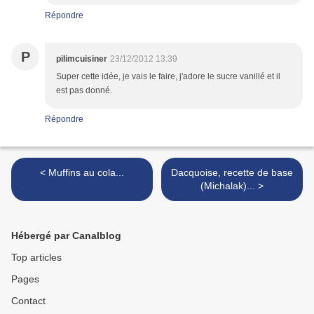
Répondre
P
pilimcuisiner
23/12/2012 13:39
Super cette idée, je vais le faire, j'adore le sucre vanillé et il
est pas donné.
Répondre
< Muffins au cola...
Dacquoise, recette de base
(Michalak)... >
Hébergé par Canalblog
Top articles
Pages
Contact