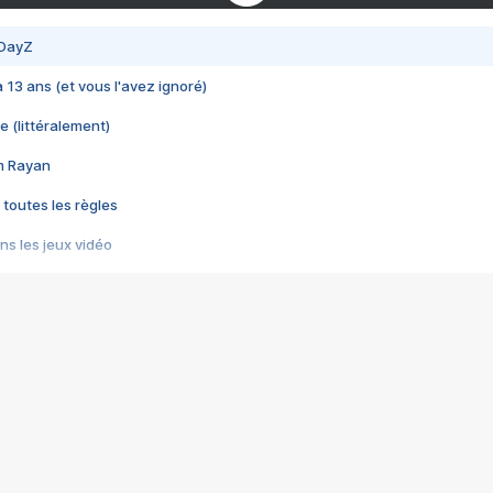
 DayZ
 a 13 ans (et vous l'avez ignoré)
e (littéralement)
im Rayan
 toutes les règles
s les jeux vidéo
us choquant de Rockstar ? - Le scandale BULLY
e plus moche de Steam
du RÊVE tourne au CAUCHEMAR
pendant 8 heures
it… à tort
umiliés par un jeu vidéo