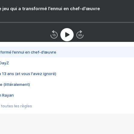
e jeu qui a transformé l’ennui en chef-d’œuvre
nsformé l’ennui en chef-d’œuvre
 DayZ
 a 13 ans (et vous l'avez ignoré)
e (littéralement)
im Rayan
 toutes les règles
s les jeux vidéo
us choquant de Rockstar ? - Le scandale BULLY