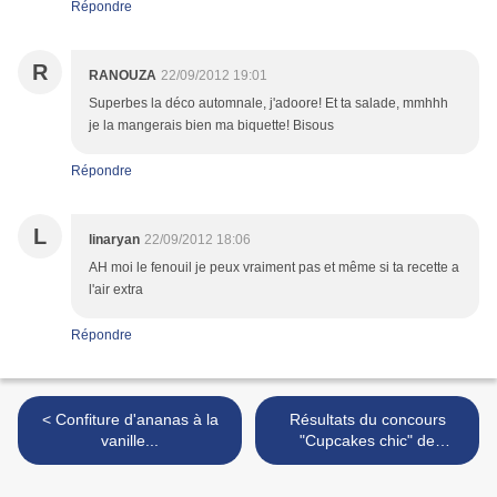
Répondre
R
RANOUZA
22/09/2012 19:01
Superbes la déco automnale, j'adoore! Et ta salade, mmhhh
je la mangerais bien ma biquette! Bisous
Répondre
L
linaryan
22/09/2012 18:06
AH moi le fenouil je peux vraiment pas et même si ta recette a
l'air extra
Répondre
< Confiture d'ananas à la
Résultats du concours
vanille...
"Cupcakes chic" de
Cupcakes en folie et autres
douceurs... >