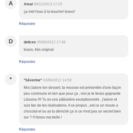
A
Amal
09/12/2013 17:25
ça met l'eau à la bouche! bravo!
Répondre
D
delices
05/06/2012 17:48
bravo, très original
Répondre
*
*Séverine*
03/06/2012 14:59
Moi j'adore ton dessert, ta mousse est présentée d'une façon
peu commune et rien que pour ça , moi je te ferais gagnante
Lilouina !!!! Tu es une pâtissière exceptionnelle , j'adore et
suis fan de tes réalisations. A ce propos , est ce un moule a
chocolat et ou as tu déniché ça si ce n'est pas un secret bien
sur ? !!! bisou ma belle !
Répondre