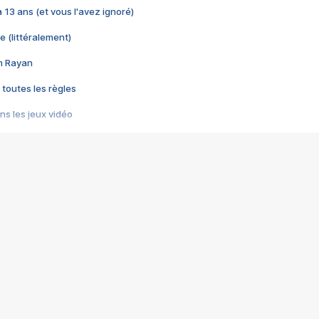
 a 13 ans (et vous l'avez ignoré)
e (littéralement)
im Rayan
 toutes les règles
s les jeux vidéo
us choquant de Rockstar ? - Le scandale BULLY
e plus moche de Steam
du RÊVE tourne au CAUCHEMAR
pendant 8 heures
it… à tort
umiliés par un jeu vidéo
ire - Final Fantasy 8