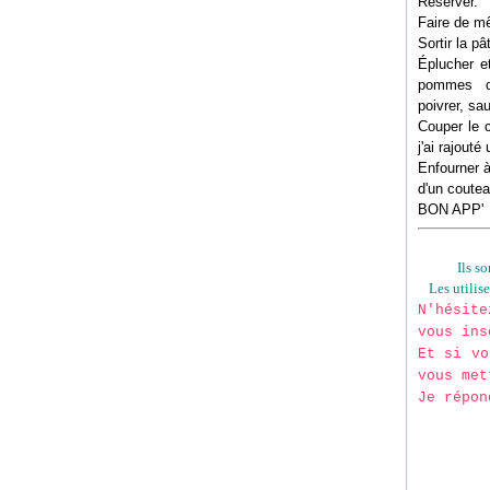
Réserver.
Faire de m
Sortir la p
Éplucher et
pommes de
poivrer, sa
Couper le c
j'ai rajouté
Enfourner à
d'un coutea
BON APP'
Ils s
Les utilis
N'hésit
vous ins
Et si vo
vous met
Je répon