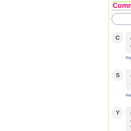
Comm
C
Ré
S
Ré
Y