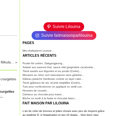
Suivre Lilouina
Suivre faitmaisonparlilouina
PAGES
Mes réalisations couture...
ARTICLES RÉCENTS
 Mikula...
Poulet frit coréen, Dakgangjeong...
Salade aux saveurs thaï, sauce miel gingembre cacahuète...
Tteok sautés aux légumes et au poulet (Corée)...
Mousses au citron vert mascarpone sans gélatine...
Gâteau pistache framboise comme un layer cake...
Tteok (gâteaux de riz), recette simplifiée (Corée)...
Tuto pour confectionner un appliqué en simili cuir...
Housses de coussin...
ourgettes
Crémeux au chocolat pour insert...
..
Bûche ou roulé à la fraise et chocolat blanc...
FAIT MAISON PAR LILOUINA
L'art de créer de bonnes et jolies choses avec peu de moyens grâce
au système D, à l'imagination et ses 10 doigts... Voici donc mes