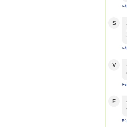
Ré
S
Ré
V
Ré
F
Ré