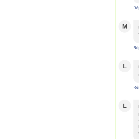
Ré
M
Ré
L
Ré
L