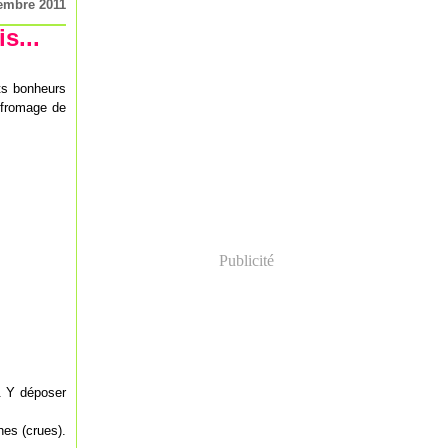
embre 2011
s...
its bonheurs
e fromage de
Publicité
e. Y déposer
hes (crues).