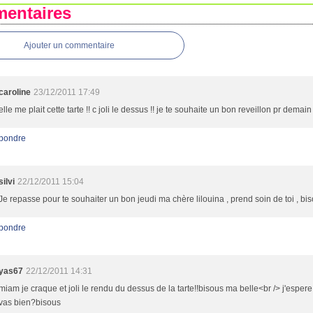
entaires
Ajouter un commentaire
caroline
23/12/2011 17:49
elle me plait cette tarte !! c joli le dessus !! je te souhaite un bon reveillon pr demain 
pondre
silvi
22/12/2011 15:04
Je repasse pour te souhaiter un bon jeudi ma chère lilouina , prend soin de toi , bi
pondre
yas67
22/12/2011 14:31
miam je craque et joli le rendu du dessus de la tarte!!bisous ma belle<br /> j'espere
vas bien?bisous