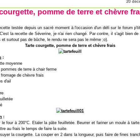
20 déc
 courgette, pomme de terre et chèvre frai
ecette testée depuis un sacré moment à l'occasion d'un défi sur le forum p't
 C'est la recette de Séverine, je n'ai rien changé. Par contre, il s'agit bien d
s et surtout pas de bûche, le rendu ne sera pas le même ;o).
Tarte courgette, pomme de terre et chèvre frais
s
:
ette moyenne
s pommes de terre à chair ferme
 fromage de chèvre frais
s d'ail
re
uilletée
é
n
:
 le four à 200°C. Etaler la pâte feuilletée. Beurrer et fariner un moule à tart
tre au frais le temps de faire la suite.
suyer la courgette. La couper en 2 dans la longueur, puis faire de fines tranc