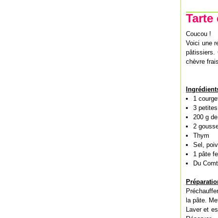
Tarte
Coucou !
Voici une r
pâtissiers.
chèvre frai
Ingrédient
1 courg
3 petite
200 g de
2 gousse
Thym
Sel, poiv
1 pâte fe
Du Comt
Préparatio
Préchauffer
la pâte. Met
Laver et es