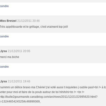
pondre
Miss Bretzel
21/12/2011 20:46
Très appétissante et le grillage, c'est vraiment top joli!
pondre
Llysa
21/12/2011 20:06
merci ma biche
pondre
Llysa
21/12/2011 19:46
hummm un délice bravo ma Chérie! j'ai voté aussi t inquietes j oublie pas!<br /> à t
voter pour moi et faire de la poub autour de toi hihihihi<br /> <br />
http://bulle2gourmande.canalblog.com/archives/2011/12/21/22995620.html?
t=1324465424525#c46899369,