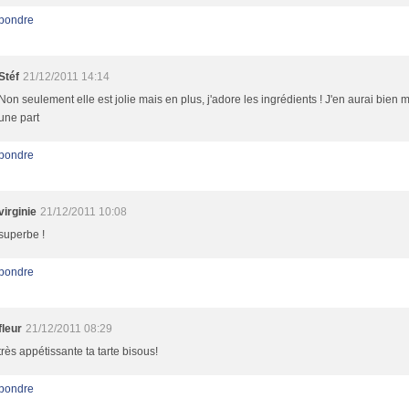
pondre
Stéf
21/12/2011 14:14
Non seulement elle est jolie mais en plus, j'adore les ingrédients ! J'en aurai bien
une part
pondre
virginie
21/12/2011 10:08
superbe !
pondre
fleur
21/12/2011 08:29
très appétissante ta tarte bisous!
pondre