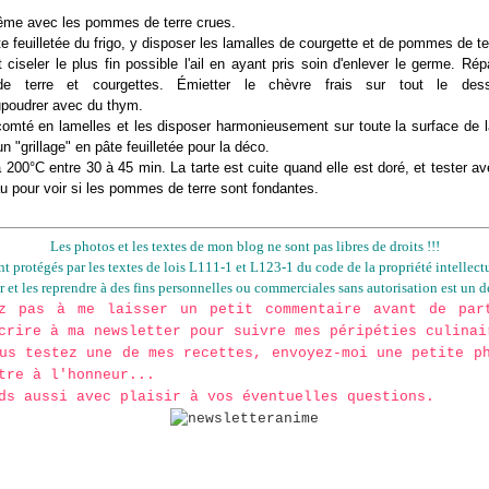
ême avec les pommes de terre crues.
âte feuilletée du frigo, y disposer les lamalles de courgette et de pommes de te
 ciseler le plus fin possible l'ail en ayant pris soin d'enlever le germe. Répa
 terre et courgettes. Émietter le chèvre frais sur tout le dess
upoudrer avec du thym.
omté en lamelles et les disposer harmonieusement sur toute la surface de l
 un "grillage" en pâte feuilletée pour la déco.
 200°C entre 30 à 45 min. La tarte est cuite quand elle est doré, et tester av
u pour voir si les pommes de terre sont fondantes.
Les photos et les textes de mon blog ne sont pas libres de droits !!!
ont protégés par les textes de lois L111-1 et L123-1 du code de la propriété intellectu
er et les reprendre à des fins personnelles ou commerciales sans autorisation est un dé
ez pas à me laisser un petit commentaire avant de par
crire à ma newsletter pour suivre mes péripéties culinai
us testez une de mes recettes, envoyez-moi une petite p
tre à l'honneur...
ds aussi avec plaisir à vos éventuelles questions.