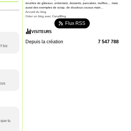
recettes de gâteaux, entremets, desserts, pancakes, muffins,... mais
aussi des exemples de scrap, de doudous cousus main...
Accueil du blog
Créer un blog avec CanalBlog
Flux RSS
VISITEURS
Depuis la création
7 547 788
!! biz
sous
 que tu