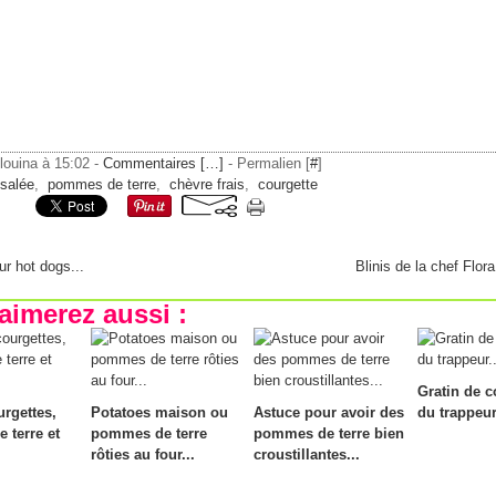
ilouina à 15:02 -
Commentaires [
…
]
- Permalien [
#
]
 salée
,
pommes de terre
,
chèvre frais
,
courgette
r hot dogs...
Blinis de la chef Flora
aimerez aussi :
Gratin de c
rgettes,
Potatoes maison ou
Astuce pour avoir des
du trappeur.
 terre et
pommes de terre
pommes de terre bien
rôties au four...
croustillantes...