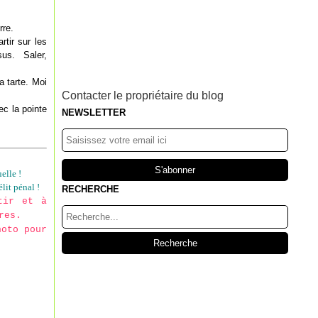
rre.
rtir sur les
us. Saler,
a tarte. Moi
Contacter le propriétaire du blog
ec la pointe
NEWSLETTER
elle !
lit pénal !
RECHERCHE
tir et à
res.
hoto pour