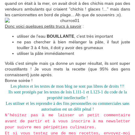
quand on était à la mer, on avait droit à des chichis mais pas des
vendeurs ambulants qui criaient "chichis ! glaces !..." mais dans
les camionnettes en bord de plage... Ah que de souvenirs ;o).
Donc voici quelques petits trucs à savoir
:
utiliser de l'eau
BOUILLANTE
, c'est très important
ne pas chercher à bien mélanger la pâte, il faut juste
touiller 3 à 4 fois, il doit y avoir des grumeaux
utiliser la pâte immédiatement
Voilà c'est simple mais ça donne un super résultat, ils sont super
croustillants ! Je vous mets la recette (que 95% des gens
connaissent) juste après.
Bonne soirée !
Les photos et les textes de mon blog ne sont pas libres de droits !!!
Ils sont protégés par les textes de lois L111-1 et L123-1 du code de la
propriété intellectuelle !
Les utiliser et les reprendre à des fins personnelles ou commerciales sans
autorisation est un délit pénal !
N'hésitez pas à me laisser un petit commentaire
avant de partir et à vous inscrire à ma newsletter
pour suivre mes péripéties culinaires.
Et si vous testez une de mes recettes, envoyez-moi