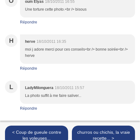
O
oum Elyas
18/10/2011 16:55
Une torture cette photo.<br /> bisous
Répondre
H
herve
18/10/2011 16:35
moi j adore merci pour ces conseils<br /> bonne soirée<br />
herve
Répondre
L
LadyMilonguera
18/10/2011 15:57
La photo suffit à me faire saliver...
Répondre
< Coup de gueule contre
churros ou chichis, la vraie
les voleuses...
recette... >