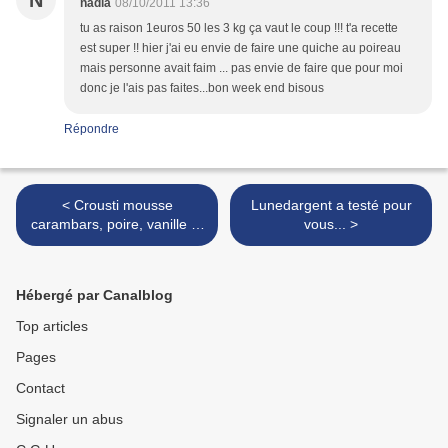
N
nadia
08/10/2011 13:36
tu as raison 1euros 50 les 3 kg ça vaut le coup !!! t'a recette
est super !! hier j'ai eu envie de faire une quiche au poireau
mais personne avait faim ... pas envie de faire que pour moi
donc je l'ais pas faites...bon week end bisous
Répondre
< Crousti mousse
Lunedargent a testé pour
carambars, poire, vanille et
vous... >
macadamia...
Hébergé par Canalblog
Top articles
Pages
Contact
Signaler un abus