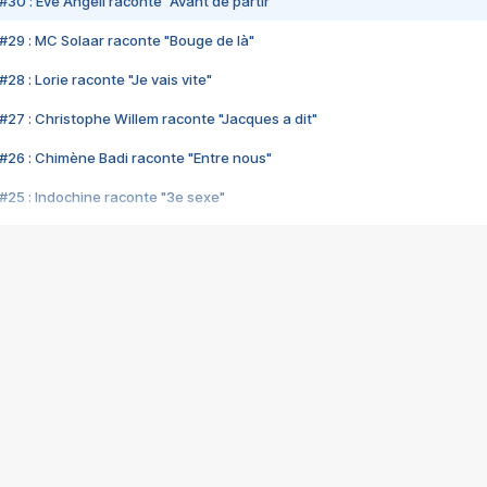
#30 : Eve Angeli raconte "Avant de partir"
#29 : MC Solaar raconte "Bouge de là"
28 : Lorie raconte "Je vais vite"
#27 : Christophe Willem raconte "Jacques a dit"
#26 : Chimène Badi raconte "Entre nous"
#25 : Indochine raconte "3e sexe"
#24 : Zaho raconte "C'est chelou"
#23 : Patrick Bruel raconte "Au café des délices"
#22 : Kyo raconte "Le chemin"
#21 : Nolwenn Leroy raconte "Cassé"
#20 : Patrick Hernandez raconte "Born to be alive"
#19 : Lorie raconte "Près de moi"
#18 : Michael Jones raconte "A nos actes manqués" (avec Jean-Jacque