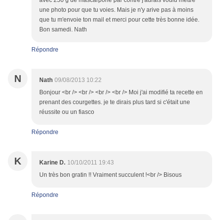
avec 250 g de mascarpone par contre j'aurais voulu mettre
une photo pour que tu voies. Mais je n'y arive pas à moins
que tu m'envoie ton mail et merci pour cette très bonne idée.
Bon samedi. Nath
Répondre
N
Nath
09/08/2013 10:22
Bonjour <br /> <br /> <br /> <br /> Moi j'ai modifié ta recette en
prenant des courgettes. je te dirais plus tard si c'était une
réussite ou un fiasco
Répondre
K
Karine D.
10/10/2011 19:43
Un très bon gratin !! Vraiment succulent !<br /> Bisous
Répondre