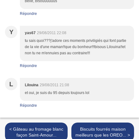
belle, bisouuuuuus
Répondre
Y
yas67
29/08/2011 22:08
tu sais quoi???j'adore ces moments priviligiés qui font partie
de la vie d'une maman!!que du bonheur!!!bisous Lilouina!!et
non tu ne m'ennuies pas au contraire!!!
Répondre
L
Lilouina
29/08/2011 21:08
et oui, je suis du 95 depuis toujours lol
Répondre
< Gâteau au fromage blanc
Biscuits fourrés maison
façon Saint-Amour...
meilleurs que les OREO... >