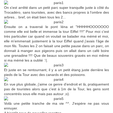
On s'est arrêté dans un petit parc super tranquille juste à côté du
Trocadéro, sans touristes, avec des bancs propres à l'ombre des
arbres... bref, on était bien tous les 2...
Ensuite on a traversé le pont Iéna et "HHHHHOOOOOOO
comme elle est belle et immense la tour Eiffel !!!!" Pour moi c'est
très particulier car quand on voulait se balader ma mémé et moi,
elle m'emmenait justement à la tour Eiffel quand j'avais l'âge de
mon fils. Toutes les 2 on faisait une petite pause dans un parc, on
donnait à manger aux pigeons puis on allait dans un café boire
une grenadine !!!! Que de beaux souvenirs gravés en moi même
si ma mémé les a oublié :'(.
Et juste en se rentournant, il y a un petit étang juste derrière les
pieds de la Tour avec des canards et des poissons.
En vue plus globale, j'aime ce genre d'endroit et là, pratiquement
pas de touristes alors que c'est à 1m de la Tour, les gens sont
concentrés sous elle mais pas autour ;o).
Voilà une petite tranche de ma vie ^^. J'espère ne pas vous
ennuyer.