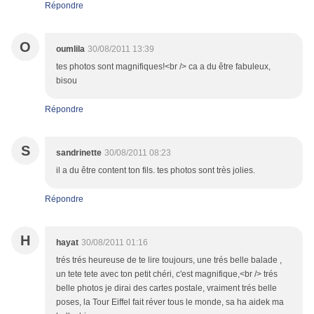
Répondre
O
oumlila
30/08/2011 13:39
tes photos sont magnifiques!<br /> ca a du être fabuleux,
bisou
Répondre
S
sandrinette
30/08/2011 08:23
il a du être content ton fils. tes photos sont très jolies.
Répondre
H
hayat
30/08/2011 01:16
trés trés heureuse de te lire toujours, une trés belle balade ,
un tete tete avec ton petit chéri, c'est magnifique,<br /> trés
belle photos je dirai des cartes postale, vraiment trés belle
poses, la Tour Eiffel fait réver tous le monde, sa ha aidek ma