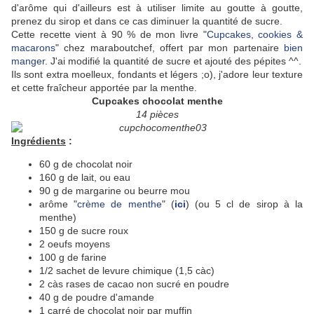
d'arôme qui d'ailleurs est à utiliser limite au goutte à goutte,
prenez du sirop et dans ce cas diminuer la quantité de sucre.
Cette recette vient à 90 % de mon livre "
Cupcakes, cookies &
macarons
" chez maraboutchef, offert par mon partenaire
bien
manger
. J'ai modifié la quantité de sucre et ajouté des pépites ^^.
Ils sont extra moelleux, fondants et légers ;o), j'adore leur texture
et cette fraîcheur apportée par la menthe.
Cupcakes chocolat menthe
14 pièces
Ingrédients
:
60 g de chocolat noir
160 g de lait, ou eau
90 g de margarine ou beurre mou
arôme "
crème de menthe
" (
ici
) (ou 5 cl de sirop à la
menthe)
150 g de sucre roux
2 oeufs moyens
100 g de farine
1/2 sachet de levure chimique (1,5 càc)
2 càs rases de cacao non sucré en poudre
40 g de poudre d'amande
1 carré de chocolat noir par muffin