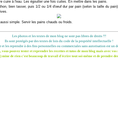
aire cuire à l'eau. Les égoutter une fois cuites. En mettre dans les pains.
thon, bien tasser, puis 1/2 ou 1/4 d'oeuf dur par pain (selon la taille du pain)
ives.
t aussi simple. Servir les pains chauds ou froids.
Les photos et les textes de mon blog ne sont pas libres de droits !!!
Ils sont protégés par des textes de lois du code de la propriété intellectuelle !
er et les reprendre à des fins personnelles ou commerciales sans autorisation est un dé
 vous pouvez tester et reprendre les recettes et tutos de mon blog mais avec vos 
) mine de rien c'est beaucoup de travail d'écrire tout soi-même et de prendre des