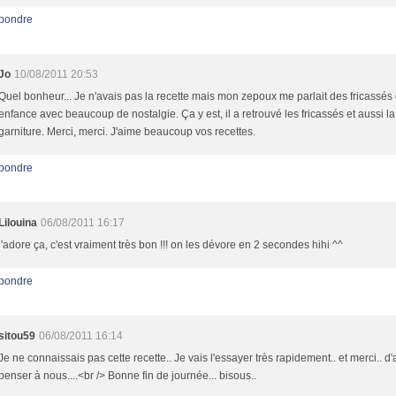
pondre
Jo
10/08/2011 20:53
Quel bonheur... Je n'avais pas la recette mais mon zepoux me parlait des fricassés
enfance avec beaucoup de nostalgie. Ça y est, il a retrouvé les fricassés et aussi la
garniture. Merci, merci. J'aime beaucoup vos recettes.
pondre
Lilouina
06/08/2011 16:17
j'adore ça, c'est vraiment très bon !!! on les dévore en 2 secondes hihi ^^
pondre
sitou59
06/08/2011 16:14
Je ne connaissais pas cette recette.. Je vais l'essayer très rapidement.. et merci.. d'
penser à nous....<br /> Bonne fin de journée... bisous..