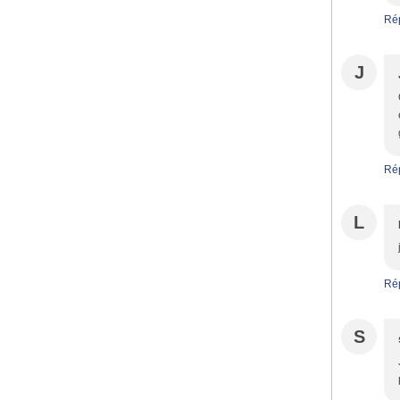
Ré
J
Ré
L
Ré
S