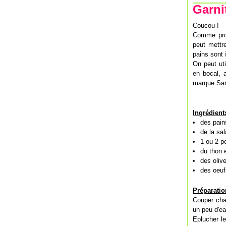
Garni
Coucou !
Comme prom
peut mettr
pains sont
On peut uti
en bocal, a
marque Sam
Ingrédient
des pain
de la sa
1 ou 2 p
du thon 
des olive
des oeuf
Préparatio
Couper chaq
un peu d'ea
Eplucher le