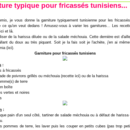
ture typique pour fricassés tunisiens...
is, je vous donne la garniture typiquement tunisienne pour les fricassés
e ce qu'on veut dedans ! Amusez-vous à varier les garnitures... Les recett
ici
et
là
.
liser de la harissa diluée ou de la salade méchouia. Cette dernière est d'ail
llant du doux au très piquant. Soit je la fais soit je l'achète, j'en ai mêm
ia (
ici
).
Garniture pour fricassés tunisiens
s
:
s à fricassés
lade de poivrons grillés ou méchouia (recette
ici
) ou de la harissa
omme(s) de terre
en boîte
s vertes et noires
s
n
:
ue pain d'un seul côté, tartiner de salade méchouia ou à défaut de harissa
u.
s pommes de terre, les laver puis les couper en petits cubes (pas trop pet