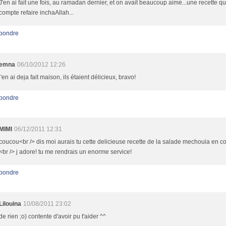
J'en ai fait une fois, au ramadan dernier, et on avait beaucoup aimé...une recette qu
compte refaire inchaAllah...
pondre
emna
06/10/2012 12:26
j'en ai deja fait maison, ils étaient délicieux, bravo!
pondre
MIMI
06/12/2011 12:31
coucou<br /> dis moi aurais tu cette delicieuse recette de la salade mechouia en c
<br /> j adore! tu me rendrais un enorme service!
pondre
Lilouina
10/08/2011 23:02
de rien ;o) contente d'avoir pu t'aider ^^