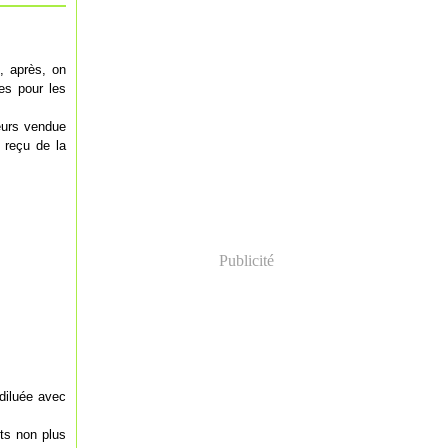
, après, on
es pour les
leurs vendue
e reçu de la
Publicité
 diluée avec
its non plus