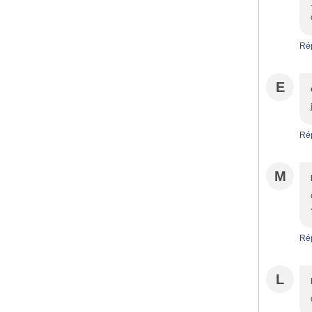
Ré
E
Ré
M
Ré
L