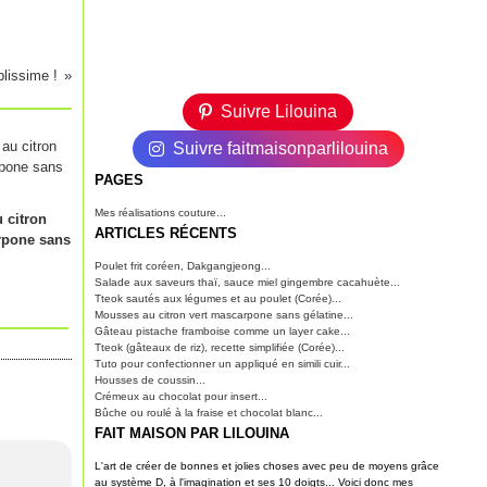
lissime !
Suivre Lilouina
Suivre faitmaisonparlilouina
PAGES
Mes réalisations couture...
 citron
ARTICLES RÉCENTS
rpone sans
Poulet frit coréen, Dakgangjeong...
Salade aux saveurs thaï, sauce miel gingembre cacahuète...
Tteok sautés aux légumes et au poulet (Corée)...
Mousses au citron vert mascarpone sans gélatine...
Gâteau pistache framboise comme un layer cake...
Tteok (gâteaux de riz), recette simplifiée (Corée)...
Tuto pour confectionner un appliqué en simili cuir...
Housses de coussin...
Crémeux au chocolat pour insert...
Bûche ou roulé à la fraise et chocolat blanc...
FAIT MAISON PAR LILOUINA
L'art de créer de bonnes et jolies choses avec peu de moyens grâce
au système D, à l'imagination et ses 10 doigts... Voici donc mes