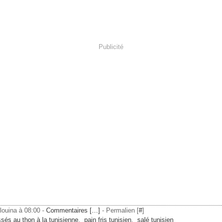
Publicité
ilouina à 08:00 -
Commentaires [
…
]
- Permalien [
#
]
ssés au thon à la tunisienne
,
pain fris tunisien
,
salé tunisien