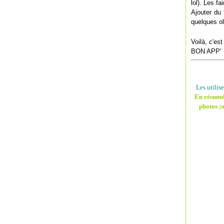
lol). Les f
Ajouter du 
quelques ol
Voilà, c'es
BON APP'
Les utilis
En résumé,
photos ;o