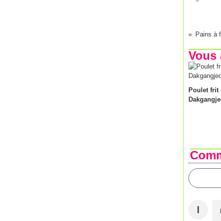
Pains à f
Vous 
Poulet frit
Dakgangje
Comm
I