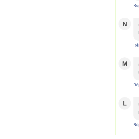
Ré
N
Ré
M
Ré
L
Ré