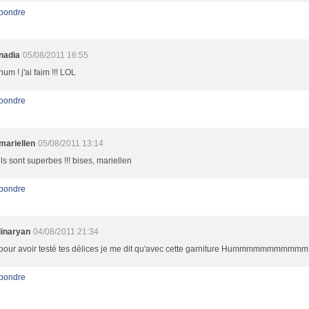
pondre
nadia
05/08/2011 16:55
hum ! j'ai faim !!! LOL
pondre
mariellen
05/08/2011 13:14
ils sont superbes !!! bises, mariellen
pondre
linaryan
04/08/2011 21:34
pour avoir testé tes délices je me dit qu'avec cette garniture Hummmmmmmmmmm
pondre