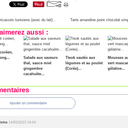
ricassés tunisiens (avec du lait)...
Tarte amandine poire chocolat simp
aimerez aussi :
 coréen,
ong...
Salade aux saveurs
Tteok sautés aux
Mousses au
thaï, sauce miel
légumes et au poulet
vert masca
gingembre
(Corée)...
gélatine...
cacahuète...
entaires
Ajouter un commentaire
Isma
14/05/2015 19:04