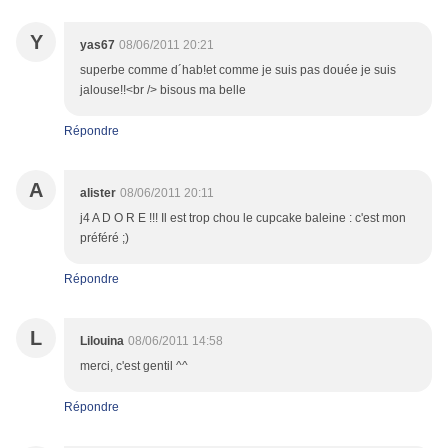
Y
yas67
08/06/2011 20:21
superbe comme d´hab!et comme je suis pas douée je suis
jalouse!!<br /> bisous ma belle
Répondre
A
alister
08/06/2011 20:11
j4 A D O R E !!! Il est trop chou le cupcake baleine : c'est mon
préféré ;)
Répondre
L
Lilouina
08/06/2011 14:58
merci, c'est gentil ^^
Répondre