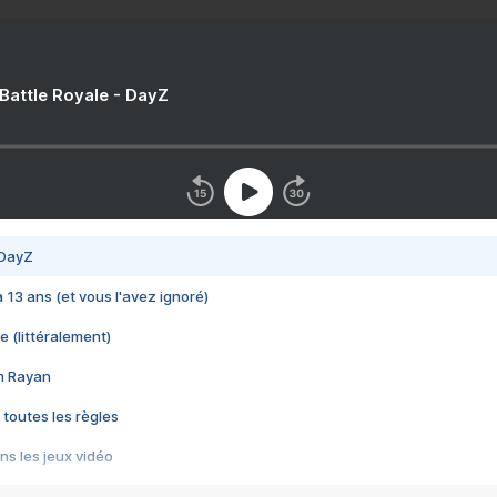
 Battle Royale - DayZ
 DayZ
 a 13 ans (et vous l'avez ignoré)
e (littéralement)
im Rayan
 toutes les règles
s les jeux vidéo
us choquant de Rockstar ? - Le scandale BULLY