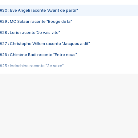
#30 : Eve Angeli raconte "Avant de partir"
#29 : MC Solaar raconte "Bouge de là"
28 : Lorie raconte "Je vais vite"
#27 : Christophe Willem raconte "Jacques a dit"
#26 : Chimène Badi raconte "Entre nous"
#25 : Indochine raconte "3e sexe"
#24 : Zaho raconte "C'est chelou"
#23 : Patrick Bruel raconte "Au café des délices"
#22 : Kyo raconte "Le chemin"
#21 : Nolwenn Leroy raconte "Cassé"
#20 : Patrick Hernandez raconte "Born to be alive"
#19 : Lorie raconte "Près de moi"