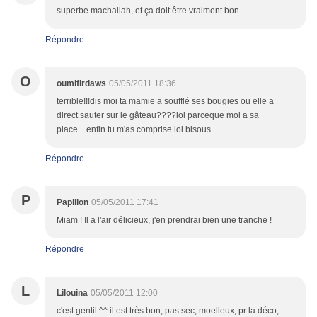
superbe machallah, et ça doit être vraiment bon.
Répondre
O
oumifirdaws
05/05/2011 18:36
terrible!!!dis moi ta mamie a soufflé ses bougies ou elle a
direct sauter sur le gâteau????lol parceque moi a sa
place....enfin tu m'as comprise lol bisous
Répondre
P
Papillon
05/05/2011 17:41
Miam ! Il a l'air délicieux, j'en prendrai bien une tranche !
Répondre
L
Lilouina
05/05/2011 12:00
c'est gentil ^^ il est très bon, pas sec, moelleux, pr la déco,