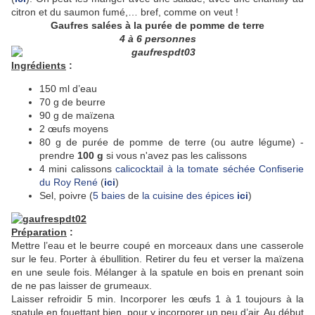
citron et du saumon fumé,… bref, comme on veut !
Gaufres salées à la purée de pomme de terre
4 à 6 personnes
Ingrédients
:
150 ml d’eau
70 g de beurre
90 g de maïzena
2 œufs moyens
80 g de purée de pomme de terre (ou autre légume) -
prendre
100 g
si vous n'avez pas les calissons
4 mini calissons
calicocktail à la tomate séchée
Confiserie
du Roy René
(
ici
)
Sel, poivre (
5 baies
de
la cuisine des épices
ici
)
Préparation
:
Mettre l’eau et le beurre coupé en morceaux dans une casserole
sur le feu. Porter à ébullition. Retirer du feu et verser la maïzena
en une seule fois. Mélanger à la spatule en bois en prenant soin
de ne pas laisser de grumeaux.
Laisser refroidir 5 min. Incorporer les œufs 1 à 1 toujours à la
spatule en fouettant bien, pour y incorporer un peu d’air. Au début