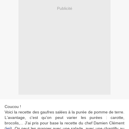
Publicité
Coucou !
Voici la recette des gaufres salées à la purée de pomme de terre.
L'avantage, c'est qu'on peut varier les purées : carotte,
brocolis,... J'ai pris pour base la recette du chef Damien Clément
(
ici
). On peut les manger avec une salade, avec une chantilly au