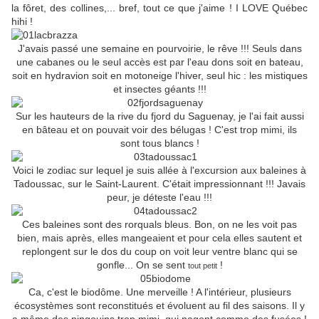
la fôret, des collines,... bref, tout ce que j'aime ! I LOVE Québec
hihi !
J'avais passé une semaine en pourvoirie, le rêve !!! Seuls dans
une cabanes ou le seul accès est par l'eau dons soit en bateau,
soit en hydravion soit en motoneige l'hiver, seul hic : les mistiques
et insectes géants !!!
Sur les hauteurs de la rive du fjord du Saguenay, je l'ai fait aussi
en bâteau et on pouvait voir des bélugas ! C'est trop mimi, ils
sont tous blancs !
Voici le zodiac sur lequel je suis allée à l'excursion aux baleines à
Tadoussac, sur le Saint-Laurent. C'était impressionnant !!! Javais
peur, je déteste l'eau !!!
Ces baleines sont des rorquals bleus. Bon, on ne les voit pas
bien, mais après, elles mangeaient et pour cela elles sautent et
replongent sur le dos du coup on voit leur ventre blanc qui se
gonfle... On se sent
!
tout petit
Ca, c'est le biodôme. Une merveille ! A l'intérieur, plusieurs
écosystèmes sont reconstitués et évoluent au fil des saisons. Il y