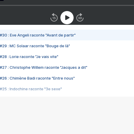
#30 : Eve Angeli raconte "Avant de partir"
#29 : MC Solaar raconte "Bouge de là"
28 : Lorie raconte "Je vais vite"
#27 : Christophe Willem raconte "Jacques a dit"
#26 : Chimène Badi raconte "Entre nous"
#25 : Indochine raconte "3e sexe"
#24 : Zaho raconte "C'est chelou"
#23 : Patrick Bruel raconte "Au café des délices"
#22 : Kyo raconte "Le chemin"
#21 : Nolwenn Leroy raconte "Cassé"