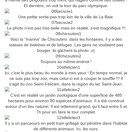
a même des pingouins trop mimi, qui nagent comme des fusées !
Et derrière, on voit la tour du parc olympique.
Une petite sortie pas trop loin de la ville de La Baie.
La photo n'est pas très belle mais en réalité, s'est magnifique !!!
Voici la "marina" de Chicoutimi. dans les fontaines, il y a des
statues de baleines et de bélugas. Les gens ne voulaient pas
bouger, ils gâchent la photo ;o)
Toujours au même endroit !
Ici, c'est le plus beau du monde à mes yeux ! En temps normal, je
ne suis pas trop zoo, mais celui-ci est à couper le souffle !!! Il
s'agit du zoo Saint-Félicien, dans la région du lac Saint-Jean.
C'est en réalité un jardin zoologique d'une superficie de 485
hectares pour environ 80 espèces d'animaux. Il a été construit
autour d'un lieu naturel. Il est tellement grand, qu'il faut entre 5 et
7h pour en faire le tour complet.
Il y a un parcaours en petit train grillagé qui pénètre dans l'habitat
de différents animaux. Ici, les ours.