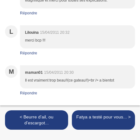
Magnifique et merci pour toutes ses explications.
Répondre
L
Lilouina
15/04/2011 20:32
merci bcp !!!
Répondre
M
maman01
15/04/2011 20:30
Il est vraiment trop beau!!(ce gateau!!)<br /> a bientot
Répondre
< Beurre d'ail, ou
Fatya a testé pour vous... >
d'escargot...