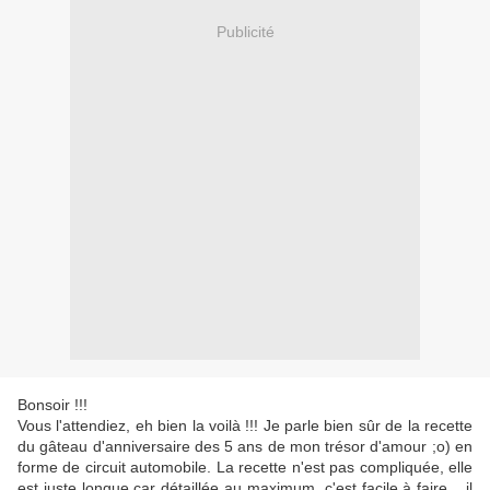
Publicité
Bonsoir !!!
Vous l'attendiez, eh bien la voilà !!! Je parle bien sûr de la recette
du gâteau d'anniversaire des 5 ans de mon trésor d'amour ;o) en
forme de circuit automobile. La recette n'est pas compliquée, elle
est juste longue car détaillée au maximum, c'est facile à faire... il