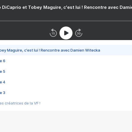
 DiCaprio et Tobey Maguire, c'est lui ! Rencontre avec Dam
bey Maguire, c'est lui ! Rencontre avec Damien Witecka
e 6
e 5
e 4
e 3
s créatrices de la VF !
e 2
e 1