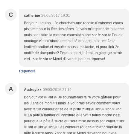
C
catherine
29/05/2017 19:01
Bonjour Lilouina... Je cherchais une recette d'entremet choco
pistache pour la fête des pères. Je vais m'inspirer de la tienne
mais sans faire la mousse chocolat blanc.<br /> <br /> Pour le
montage c'est d'abord une moitié de dacquoise, en 2e le
feuilleté praliné et ensuite mousse pistache, et pour finir 2e
moitié de dacquoise? Pour ma part je ferai un glaçage miroir
vert...<br /> <br /> Merci d'avance pour ta réponse!
Répondre
A
Audreyixx
09/03/2016 21:14
Bonjour <br /> <br /> Je souhaiterais faire votre gâteau pour
les 3 ans de mon fils mais je voudrais savoir comment vous
avez fait la couleur grise de la piste ? <br /> <br /> <br /> <br
/> La pâte à tartiner ou confiture que vous faites fondre c'est
pour que la pâte à sucre qui sera mise dessus soit coller ? <br
/> <br /> <br /> <br /> Les contours rouges et blanc sont de la
pâte à sucre aussi ?<br /> <br /> Merci d'avance pour vos