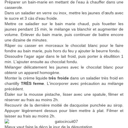
Préparer un bain-marie en mettant de l'eau à chauffer dans une
casserole.
Dans un saladier en verre ou inox, mettre les jaunes d'œufs avec
le sucre et 3 càs d'eau froide.
Mettre ce saladier sur le bain marie chaud, puis fouetter les
jaunes pendant 15 min, le mélange va blanchir et augmenter de
volume. Enlever du bain marie, puis continuer de battre encore
une dizaine de minutes.
Râper ou casser en morceaux le chocolat blanc pour le faire
fondre au bain marie, puis hors du feu y ajouter le beurre fondu.
Dissoudre l'agar agar dans le lait froid, puis porter à ébullition 1
min. L'ajouter ensuite au chocolat fondu.
Mélanger délicatement les jaunes avec le chocolat blanc pour
obtenir un appareil homogène.
Monter la crème liquide
très froide
dans un saladier très froid en
chantilly
TRÈS ferme
. L'incorporer avec précaution au mélange
précédent.
Étaler sur la mousse pistache, lisser avec une spatule, filmer et
réserver au frais au moins 2h.
Recouvrir de la dernière moitié de dacquoise punchée au sirop.
Appuyer légèrement dessus pour bien mettre à plat. Filmer et
laisser au frais au moins 2h.
Mieux vaut faire la déco le jour de la dégustation.