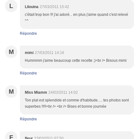
L
Lilouina
27/03/2011 15:42
c'était trop bon !!! j'ai adoré... en plus j'aime quand c'est relevé
^^
Répondre
M
mimi
27/03/2011 14:16
Hummmm j'aime beaucoup cette recette ;)<br /> Bisous mimi
Répondre
M
Miss Miamm
24/03/2011 14:02
Ton plat est splendide et comme d'habitude..... tes photos sont
superbes !!!!!<br /> <br /> Bises et bonne journée
Répondre
F
fleur
23/03/2011 07:50