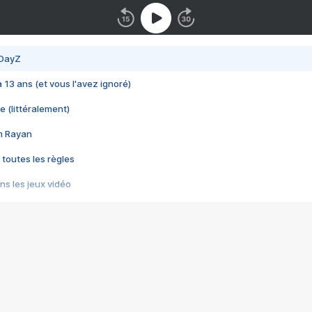
 DayZ
 a 13 ans (et vous l'avez ignoré)
e (littéralement)
im Rayan
 toutes les règles
s les jeux vidéo
us choquant de Rockstar ? - Le scandale BULLY
e plus moche de Steam
du RÊVE tourne au CAUCHEMAR
pendant 8 heures
it… à tort