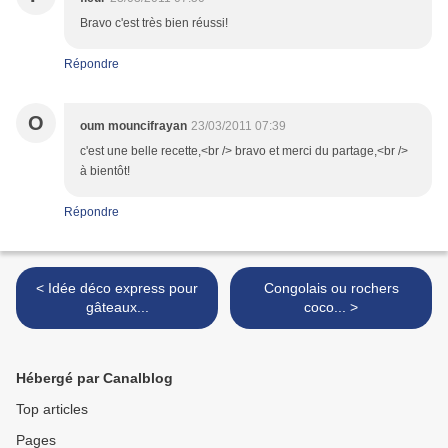
Bravo c'est très bien réussi!
Répondre
O
oum mouncifrayan
23/03/2011 07:39
c'est une belle recette,<br /> bravo et merci du partage,<br />
à bientôt!
Répondre
< Idée déco express pour
Congolais ou rochers
gâteaux...
coco... >
Hébergé par Canalblog
Top articles
Pages