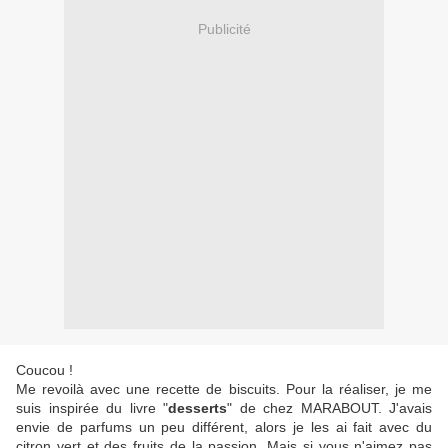
Publicité
Coucou !
Me revoilà avec une recette de biscuits. Pour la réaliser, je me
suis inspirée du livre "
desserts
" de chez MARABOUT. J'avais
envie de parfums un peu différent, alors je les ai fait avec du
citron vert et des fruits de la passion. Mais si vous n'aimez pas