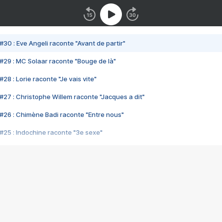
#30 : Eve Angeli raconte "Avant de partir"
#29 : MC Solaar raconte "Bouge de là"
28 : Lorie raconte "Je vais vite"
#27 : Christophe Willem raconte "Jacques a dit"
#26 : Chimène Badi raconte "Entre nous"
#25 : Indochine raconte "3e sexe"
#24 : Zaho raconte "C'est chelou"
#23 : Patrick Bruel raconte "Au café des délices"
#22 : Kyo raconte "Le chemin"
#21 : Nolwenn Leroy raconte "Cassé"
#20 : Patrick Hernandez raconte "Born to be alive"