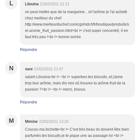
L
Lilouina
22/02/2011 21:21
on peut mettre que de la margarine... et l'arôme je l'ai acheté
chez meilleur du chef
http://www.meilleurduchef.com/cgi/mdc/l/fr/boutique/produits/s
el-arome_fruit_passion.html<br /> c'est super concentré, il en
faut très peu !<br /> bonne soirée
Répondre
N
nani
22/02/2011 21:07
salam Lilouina<br /> <br /> superbes tes biscuits, et j'aime
trop leur arôme, mais dis moi oû trouves tu arôme fruit de la
passion ?<br /> <br /> merci, bisous
Répondre
M
Mimine
22/02/2011 13:20
Coucou ma bichette<br /> C'est très beau ils doivent être bien
parfumés tes biscuits je te pique une au passage lol <br />