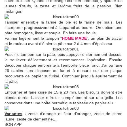
sucre et le sel. Quand le mélange est bien crémeux, y ajouter les
jaunes d’œufs, le zeste et l’arôme fruits de la passion. Bien
mélanger.
Tamiser ensemble la farine de blé et la farine de maïs. Les
incorporer progressivement à l’appareil au beurre. On obtient une
pâte homogène, lisse et souple. En faire une boule.
Fariner légèrement le tampon "
HOME MADE
"
, un plan de travail
et le rouleau avant d’étaler la pâte sur 2 à 4 mm d’épaisseur.
Poser le tampon sur la pâte, puis appuyer uniformément dessus,
le soulever délicatement et recommencer l’opération. Ensuite
découper chaque empreinte à l’emporte pièce rond. J’ai pu faire
26 sablés. Les disposer au fur et à mesure sur une plaque
recouverte de papier sulfurisé. Continuer jusqu'à épuisement de
la pâte.
Enfourner et faire cuire de 15 à 20 min. Les biscuits doivent être
blonds dorés. Laisser refroidir complètement sur une grille. Les
conserver dans une boîte hermétique tapissée de papier alu.
Variantes
:
zeste d’orange et fleur d’oranger, zeste de citron
jaune, zeste de clémentine,…
BON APP'