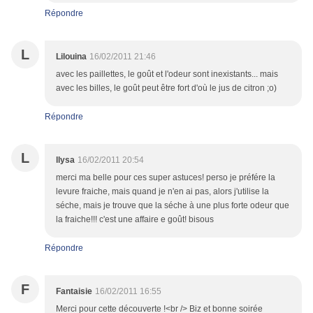
Répondre
L
Lilouina
16/02/2011 21:46
avec les paillettes, le goût et l'odeur sont inexistants... mais
avec les billes, le goût peut être fort d'où le jus de citron ;o)
Répondre
L
llysa
16/02/2011 20:54
merci ma belle pour ces super astuces! perso je préfére la
levure fraiche, mais quand je n'en ai pas, alors j'utilise la
séche, mais je trouve que la séche à une plus forte odeur que
la fraiche!!! c'est une affaire e goût! bisous
Répondre
F
Fantaisie
16/02/2011 16:55
Merci pour cette découverte !<br /> Biz et bonne soirée