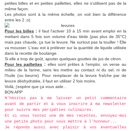
petites billes et en petites paillettes, elles ne s'utilisent pas de la
même façon.
Les photos sont à la même échelle, on voit bien la différence
entre les 2 ;o)
Pour les billes
:
il faut l'activer 10 à 15 min avant emploi en la
mettant dans 5 fois son volume d'eau tiède (pas plus de 35°C)
mais pas chaude, ça tue la levure. Ne surtout pas la touiller ! Elle
va mousser. L'eau est à prélever sur la quantité de liquide utilisée
dans la recette de boulange.
Si elle a trop de goût, ajouter quelques gouttes de jus de citron.
Pour les paillettes
:
elles sont prêtes à l'emploi, on verse au
milieu de la farine, sans les mettre au contact ni du sel, ni de
l'huile (ou beurre). Pour remplacer de la levure fraîche par de
levure déshydratée, il faut en utiliser 2 fois moins.
Voilà, j'espère que ça vous aide...
BON APP'
N'hésitez pas à me laisser un petit commentaire
avant de partir et à vous inscrire à ma newsletter
pour suivre mes péripéties culinaires.
Et si vous testez une de mes recettes, envoyez-moi
une petite photo pour vous mettre à l'honneur...
Je réponds aussi avec plaisir à vos éventuelles