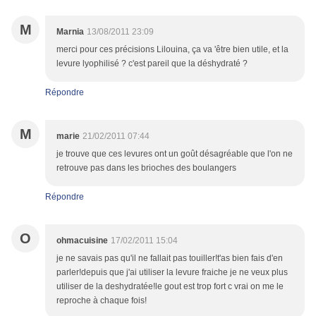
M
Marnia
13/08/2011 23:09
merci pour ces précisions Lilouina, ça va 'être bien utile, et la
levure lyophilisé ? c'est pareil que la déshydraté ?
Répondre
M
marie
21/02/2011 07:44
je trouve que ces levures ont un goût désagréable que l'on ne
retrouve pas dans les brioches des boulangers
Répondre
O
ohmacuisine
17/02/2011 15:04
je ne savais pas qu'il ne fallait pas touiller!t'as bien fais d'en
parler!depuis que j'ai utiliser la levure fraiche je ne veux plus
utiliser de la deshydratée!le gout est trop fort c vrai on me le
reproche à chaque fois!