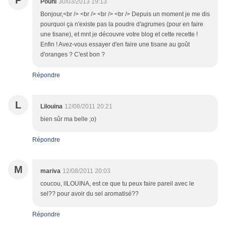
P
Pouni
30/03/2013 19:13
Bonjour,<br /> <br /> <br /> <br /> Depuis un moment je me dis
pourquoi ça n'existe pas la poudre d'agrumes (pour en faire
une tisane), et mnt je découvre votre blog et cette recette !
Enfin ! Avez-vous essayer d'en faire une tisane au goût
d'oranges ? C'est bon ?
Répondre
L
Lilouina
12/08/2011 20:21
bien sûr ma belle ;o)
Répondre
M
mariva
12/08/2011 20:03
coucou, lILOUINA, est ce que tu peux faire pareil avec le
sel?? pour avoir du sel aromatisé??
Répondre