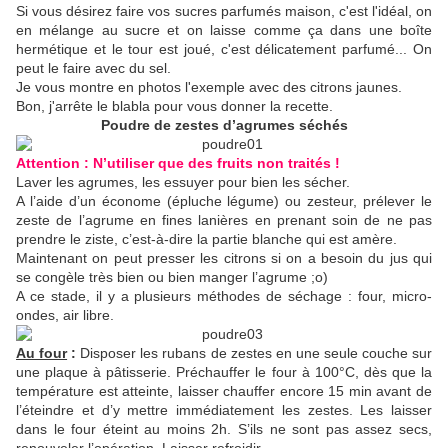
Si vous désirez faire vos sucres parfumés maison, c'est l'idéal, on
en mélange au sucre et on laisse comme ça dans une boîte
hermétique et le tour est joué, c'est délicatement parfumé... On
peut le faire avec du sel.
Je vous montre en photos l'exemple avec des citrons jaunes.
Bon, j'arrête le blabla pour vous donner la recette.
Poudre de zestes d’agrumes séchés
Attention : N’utiliser que des fruits non traités !
Laver les agrumes, les essuyer pour bien les sécher.
A l’aide d’un économe (épluche légume) ou zesteur, prélever le
zeste de l’agrume en fines lanières en prenant soin de ne pas
prendre le ziste, c’est-à-dire la partie blanche qui est amère.
Maintenant on peut presser les citrons si on a besoin du jus qui
se congèle très bien ou bien manger l’agrume ;o)
A ce stade, il y a plusieurs méthodes de séchage : four, micro-
ondes, air libre.
Au four
:
Disposer les rubans de zestes en une seule couche sur
une plaque à pâtisserie. Préchauffer le four à 100°C, dès que la
température est atteinte, laisser chauffer encore 15 min avant de
l’éteindre et d’y mettre immédiatement les zestes. Les laisser
dans le four éteint au moins 2h. S’ils ne sont pas assez secs,