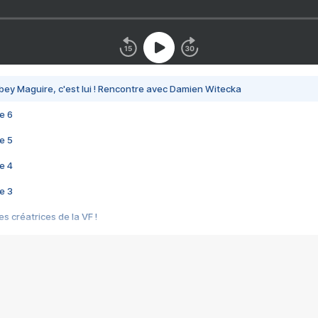
bey Maguire, c'est lui ! Rencontre avec Damien Witecka
e 6
e 5
e 4
e 3
s créatrices de la VF !
e 2
e 1
e Mektoub My Love arrive enfin ! Rencontre avec Shaïn Boumedine et Sal