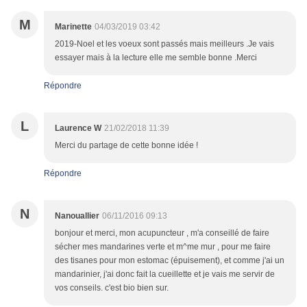
M
Marinette
04/03/2019 03:42
2019-Noel et les voeux sont passés mais meilleurs .Je vais
essayer mais à la lecture elle me semble bonne .Merci
Répondre
L
Laurence W
21/02/2018 11:39
Merci du partage de cette bonne idée !
Répondre
N
Nanouallier
06/11/2016 09:13
bonjour et merci, mon acupuncteur , m'a conseillé de faire
sécher mes mandarines verte et m^me mur , pour me faire
des tisanes pour mon estomac (épuisement), et comme j'ai un
mandarinier, j'ai donc fait la cueillette et je vais me servir de
vos conseils. c'est bio bien sur.