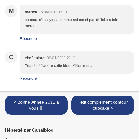
M
mariva
26/06/2011 15:11
coucou, c'est sympa comme astuce et pas difficile à faire,
merci
Répondre
C
chef cuistot
09/01/2011 21:11
Trop fort! J'adore cette idée. Milles merci!
Répondre
< Bonne Année 2011 à
Petit complément contour
vous !!!
cupcake >
Hébergé par Canalblog