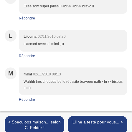
Elles sont super jolies !!!<br /> <br /> bravo !!
Répondre
L
Lilouina
02/11/2010 08:30
d'accord avec toi mimi ;o)
Répondre
M
mimi
02/11/2010 08:13
Wahhh très chouette belle réussite bravooo nath <br /> bisous
mimi
Répondre
< Speculoos maison... selon
Liline a testé pour vous... >
C. Felder !