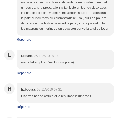
macarons il faut du colorant alimentaire en poudre tu en met
un peu dans la preparation tu fait juste un tour ou deux avec
la spatule c'est pas vraiment melanger ca fait des stries dans
la pate puis tu mets du colorant tout seul toujours en poudre
dans le fond de ta douille avant la pate ,puis la pate et tu fait
tes macrons ou meringue en deux couleur voila a toi de jouer
Répondre
L
Lilouina
05/11/2010 09:18
merci ! et en plus, c'est tout simple ;o)
Répondre
H
habbouss
05/11/2010 07:31
Une très bonne astuce et le résultat est superbe!!
Répondre